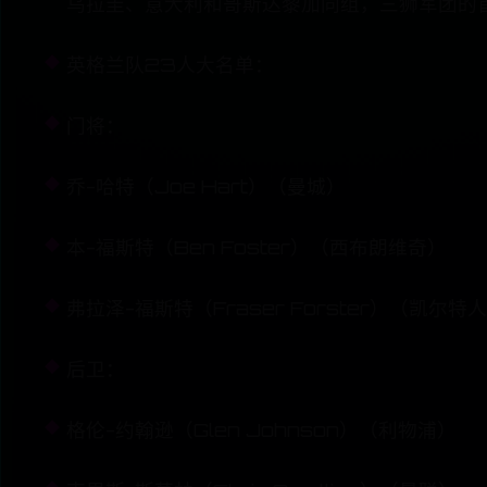
乌拉圭、意大利和哥斯达黎加同组，三狮军团的
英格兰队23人大名单：
门将：
乔-哈特（Joe Hart）（曼城）
本-福斯特（Ben Foster）（西布朗维奇）
弗拉泽-福斯特（Fraser Forster）（凯尔特
后卫：
格伦-约翰逊（Glen Johnson）（利物浦）