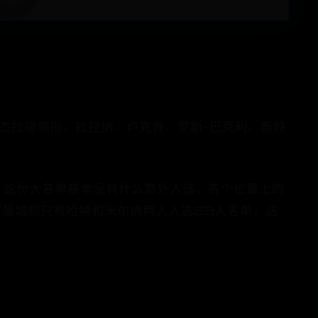
、杰拉德领衔，拉拉纳、卢克肖、罗斯-巴克利、斯特
，这份大名单基本没有什么意外人选，各个位置上的
军曼城则只有哈特和米尔纳两人入选23人名单，这