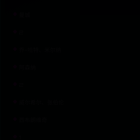
曼城
2
乔-哈特、米尔纳
阿森纳
2
威尔希尔、张伯伦
西布朗维奇
1