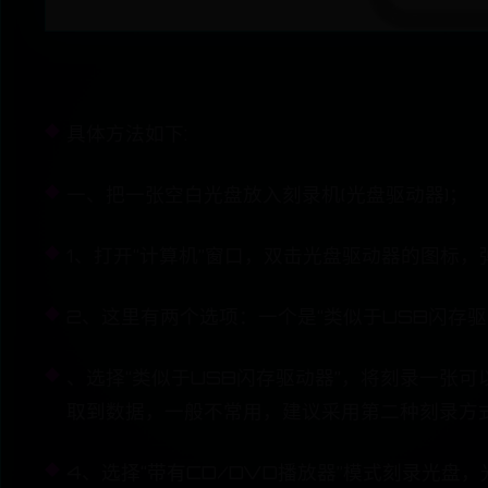
具体方法如下:
一、把一张空白光盘放入刻录机(光盘驱动器)；
1、打开“计算机”窗口，双击光盘驱动器的图标，
2、这里有两个选项：一个是“类似于USB闪存驱动
、选择“类似于USB闪存驱动器”，将刻录一张可
取到数据，一般不常用，建议采用第二种刻录方
4、选择“带有CD/DVD播放器”模式刻录光