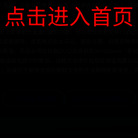
个选择。以前有过用第一种方法刻录光盘资料给别人，出
点击进入首页
思义就是把光盘做U盘的功能，可以很快的把文件copy
直接删除，或者格式化也可以，很是方便。但是这种使用光
数据，而且必须在装有DVD刻录机的Windows 7系
电脑才能读取光盘中的数据。这种方法适合短期存储或需要以
操作，刻录后不能用常规的删除文件的方法删除数据文件，
← iPhone 电池更换
秋晗名字的含义与寓意 →