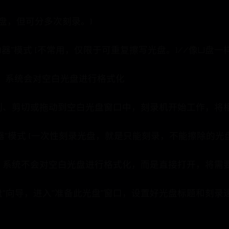
盘，但可分多次刻录。)
器”模式 (不常用，仅限于可重复擦写光盘。)//像U盘一
步”，系统会对空白光盘进行格式化
制、剪切或拖动到空白光盘窗口中，刻录机开始工作，将
器”模式 (一次性刻录光盘，就是只能刻录，不能擦除的
一步”，系统不会对空白光盘进行格式化，而是直接打开，将
盘”向导，进入“准备此光盘”窗口，设置好光盘标题和刻录速