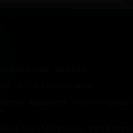
弹出“刻录光盘”对话框，选择刻录类型；
器”；另一个是“带有CD/DVD播放器”；
以随时保存、编辑和删除文件，可以在WinXP或更高版本
式
盘，光盘光盘可以在大多数计算机上工作，但是光盘中的文