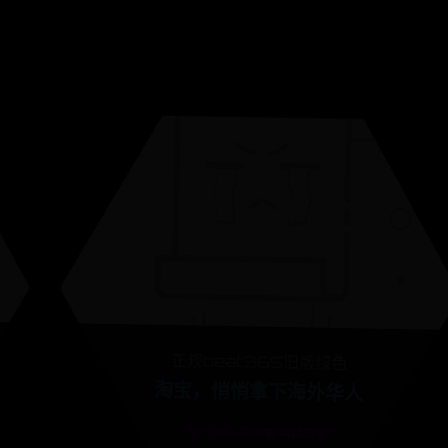
正规beat365旧版绿色
淘宝，悄悄拿下海外华人
🕒 06-27
👁️ 4033