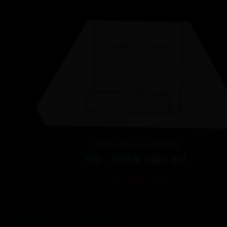
正规beat365旧版绿色
淘宝，悄悄拿下海外华人
🕒 06-27
👁️ 4033