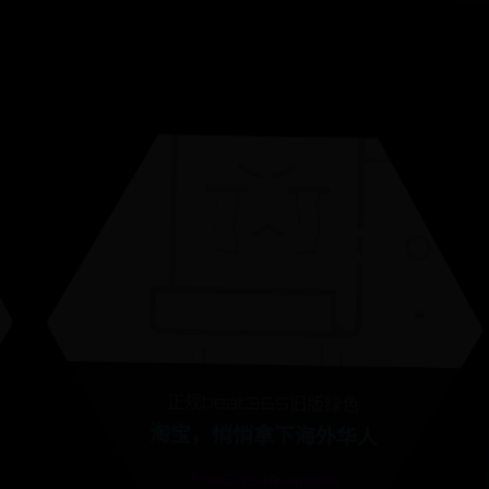
正规beat365旧版绿色
淘宝，悄悄拿下海外华人
🕒 06-27
👁️ 4033