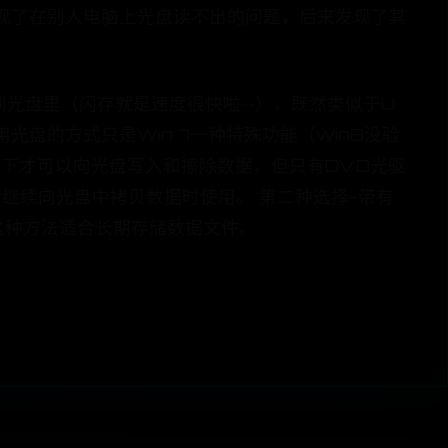
现了在别人电脑上光盘读不出的问题，后来发现了其
到光盘里（闪存就是速度很快啦~~），既然类似于U
盘的方式只是Win 7一种特殊功能（win8没验
统下才可以向光盘写入和擦除数据，但只有DVD光驱
后继续向光盘中拷贝数据时使用。 第二种选择-带有
这种方法适合长期存储数据文件。