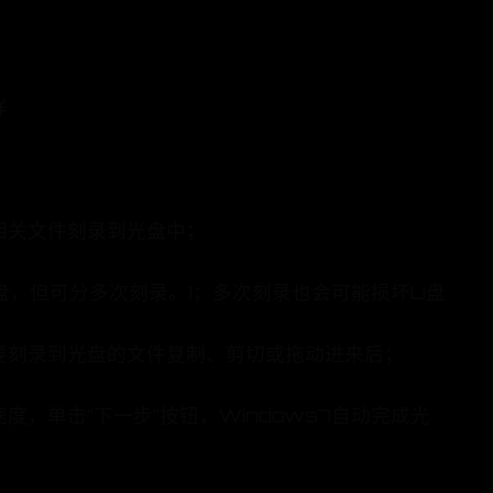
样
相关文件刻录到光盘中；
光盘，但可分多次刻录。)；多次刻录也会可能损坏U盘
需要刻录到光盘的文件复制、剪切或拖动进来后；
度，单击“下一步”按钮，Windows7自动完成光