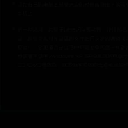
我在自己的电脑上刻录光盘的时候也弹出了这两
中缘由。
第一种选择：类似于USB闪存驱动器，作用顾名
盘，故你可以对光盘里的文件进行多次的编辑或者
证过），它更适合在自己的机器上像闪盘一样备份
且装有不低于Windows XP SP3系统的
CD/DVD播放器，就类似于常规的光盘刻录