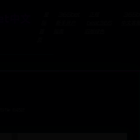
星
365bet
正规
365b
et中文
际
新手开户
beat365
中文客
首
指南
旧版绿色
页
051
💫 602