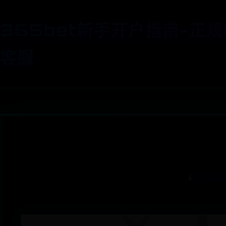
365bet新手开户指南-正规
客服
📡
正规be