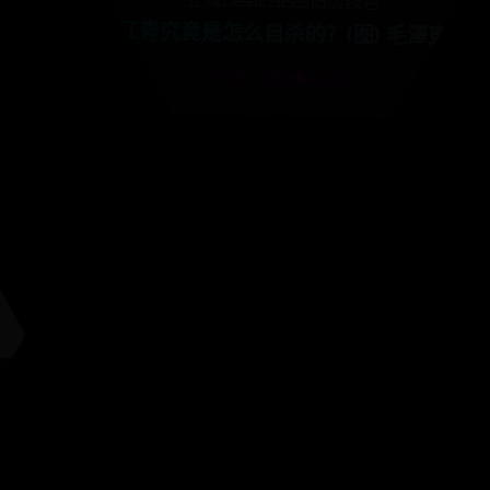
正规beat365旧版绿色
服
江青究竟是怎么自杀的？(图) 毛澤東
🕒 07-09
👁️ 2149