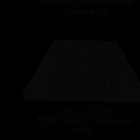
2025年2月27日服务器合并投票和合
大比拼结果公告
🕒 07-01
👁️ 9549
正规beat365旧版绿色
古神语是什么意思（附：otto常见古神语
对照表）