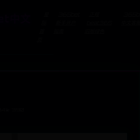
星
365bet
正规
365b
et中文
际
新手开户
beat365
中文客
首
指南
旧版绿色
页
34
💫 390