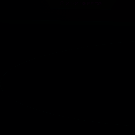
🕒 07-07
👁️ 6650