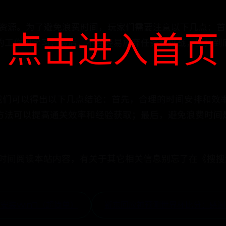
的资源。为了避免浪费时间，玩家们需要注意以下几点：
点击进入首页
的工作和学习；最后，不要轻易放弃任务和挑战，坚持到
，我们可以得出以下几点结论：首先，合理的时间安排和效
方法可以提高通关效率和经验获取；最后，避免浪费时间
花时间阅读本站内容，有关于其它相关信息别忘了在《搜
安装win7（超简单）
靳东回应神预测世界杯比分：感谢