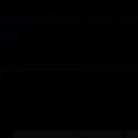
365bet新手开户指南-正规
客服
📡
正规be