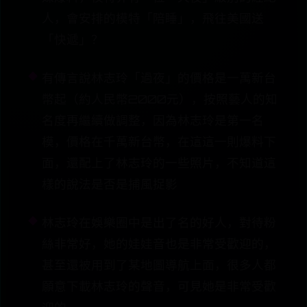
人，會安排的模特「陪睡」，飛往美國送
「快遞」？
有傳言說林志玲「過夜」的價格是一萬新台
幣起（約人民幣2000元），按照藝人的知
名度再繼續做調整，因為林志玲是第一名
模，價格在千萬新台幣，在這這一則爆料下
面，還配上了林志玲的一些照片，不知道這
樣的說法是否是捕風捉影
林志玲在娛樂圈中是出了名的好人，對待粉
絲非常好，她的娃娃音也是非常受歡迎的，
甚至還被用到了某地圖導航上面，很多人都
願意下載林志玲的聲音，可見她是非常受歡