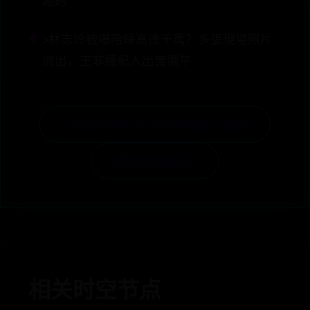
迎的
>林志玲被曝陪睡高達千萬？多張現場照片
流出，王菲經紀人出面擺平
← 产品CEO悖论：为什么创始人会失败
北京中关村银行 →
相关时空节点