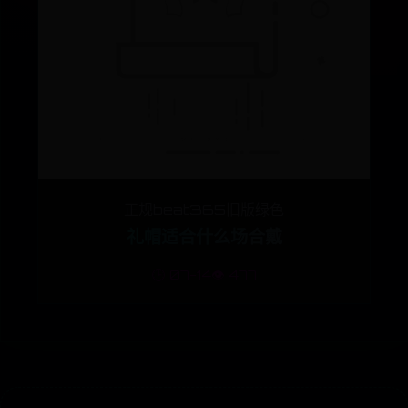
正规beat365旧版绿色
礼帽适合什么场合戴
🕒 07-14
👁️ 477