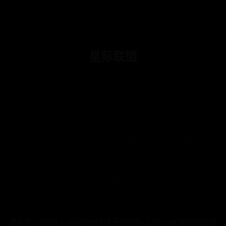
星际联盟
星际历 2088 © 365bet新手开户指南-正规beat365旧版绿