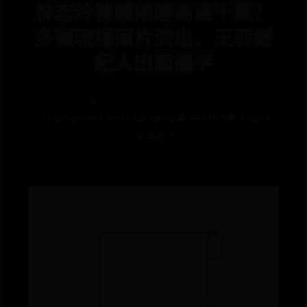
林志玲被曝陪睡高達千萬？
多張現場照片流出，王菲經
紀人出面擺平
📡
正规beat365旧版绿色
🕒 2025-07-31 13:13:12
👤 admin
👁️ 1290
💫 467