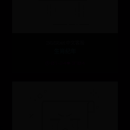
365bet中文客服
生肖纪年
🕒 07-24
👁️ 3704