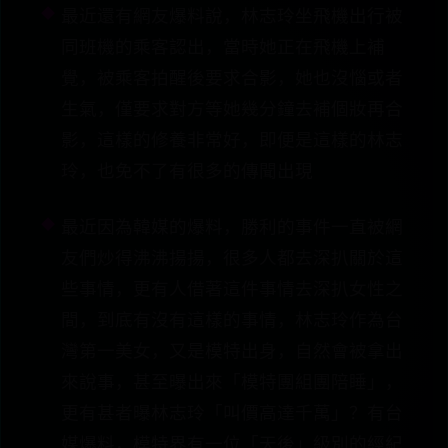
最近還有網友爆料說，林志玲坐飛機出行被
同班機的乘客認出，當時她正在飛機上補
覺，被乘客拍醒後要求合影，她也沒惱或者
生氣，僅要求對方等她幾分鐘去補個妝再合
影，這樣的修養非常好，即便是這樣的林志
玲，也免不了有很多的傳聞出現
最近因為韓媒的爆料，勝利的事件一直被網
友們炒得沸沸揚揚，很多人都去深扒關於這
些事情，更有人借著這件事情去深扒女性之
間，到底有沒有這樣的事情，林志玲作為台
灣第一美女，又是模特出身，自然會被拿出
來說事，甚至曝出來「模特團組團陪睡」，
更有甚者曝林志玲「叫價高達千萬」？有台
媒爆料，模特界有一位「天後」級別的經紀