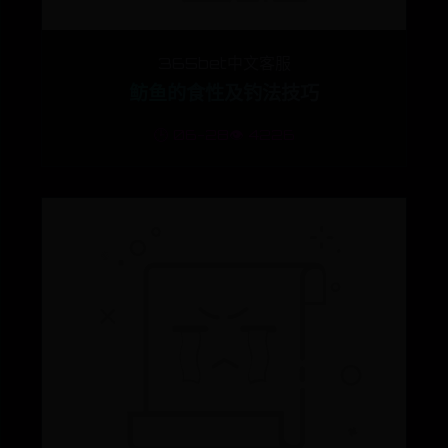
365bet中文客服
鲂鱼的食性及钓法技巧
🕒 06-28
👁️ 4226