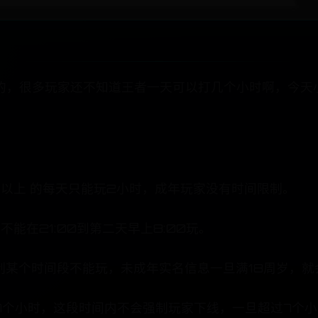
的，很多玩家还不知道王者一天可以打几个小时啊，今天
岁 以上 的每天只能玩2小时，成年玩家没有时间限制。
能在21:00到第二天早上8:00玩。
制某个时间段不能玩，未成年实名信息一旦满18周岁，
个小时，这段时间内不会强制玩家下线，一旦超过7个小