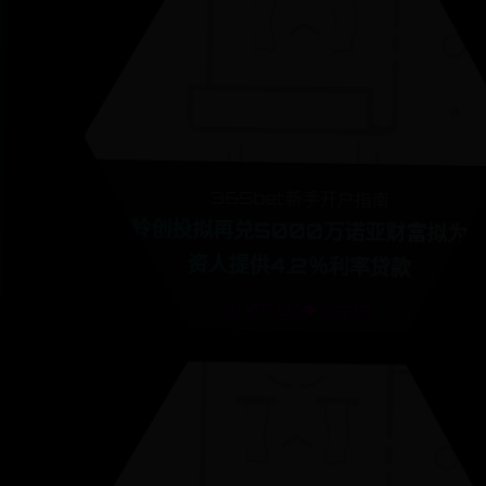
365bet新手开户指南
红岭创投拟再兑5000万诺亚财富拟为
资人提供4.2％利率贷款
🕒 07-07
👁️ 2978