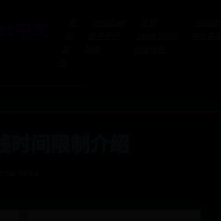
星
365bet
正规
365b
et中文
际
新手开户
beat365
中文客
首
指南
旧版绿色
页
线时间限制介绍
713
💫 834