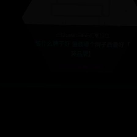
正规beat365旧版绿色
童装什么牌子好 童装哪个牌子质量好【童
装品牌】
🕒 07-06
👁️ 6060