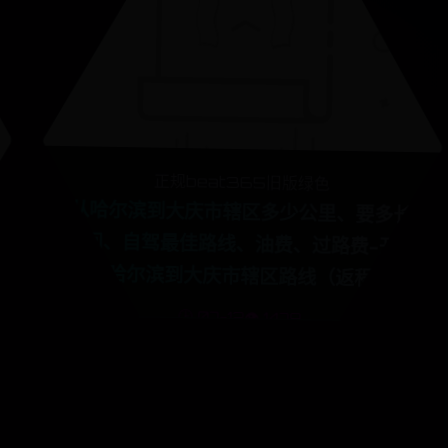
正规beat365旧版绿色
从哈尔滨到大庆市辖区多少公里、要多长
时间、自驾最佳路线、油费、过路费-开车
从哈尔滨到大庆市辖区路线（返程）
🕒 07-12
👁️ 1479