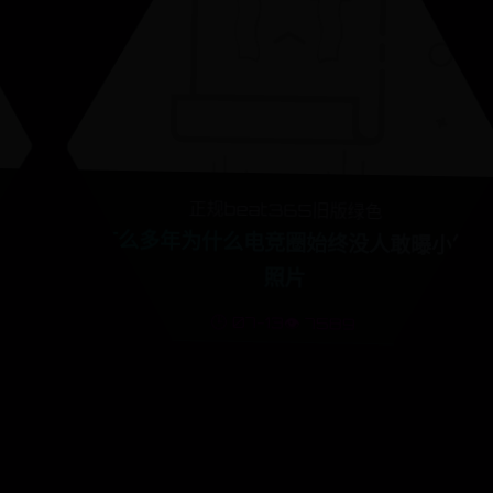
正规beat365旧版绿色
投
这么多年为什么电竞圈始终没人敢曝小智
照片
🕒 07-13
👁️ 7589