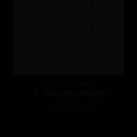
正规beat365旧版绿色
新一期国足最新全家福出炉
🕒 07-02
👁️ 7014