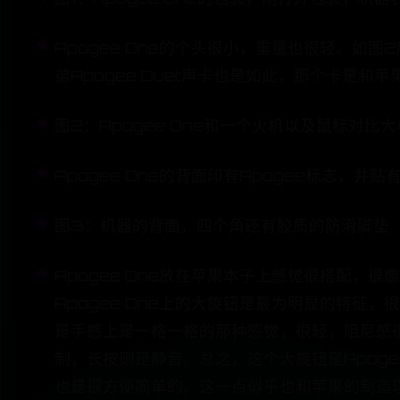
Apogee One的个头很小，重量也很轻。
弟Apogee Duet声卡也是如此，那个卡是
图2：Apogee One和一个火机以及鼠标对比大
Apogee One的背面印有Apogee标志
图3：机器的背面，四个角还有胶质的防滑脚垫
Apogee One放在苹果本子上感觉很搭配，
Apogee One上的大旋钮是最为明显的特征
是手感上是一格一格的那种感觉，很轻，阻尼感
制，长按则是静音。总之，这个大旋钮是Apog
也是很方便简单的。这一点似乎也和苹果的制造理