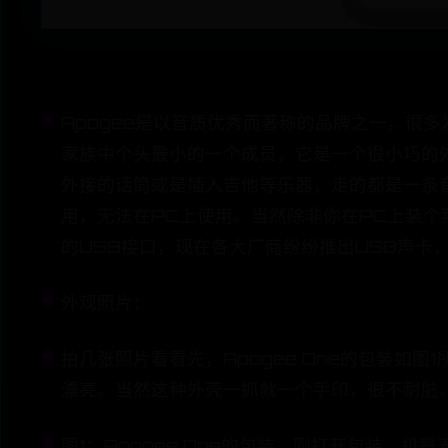
Apogee是以音质优秀而著称的品牌之一，很多发
家族中个头最小的一个成员，它是一个很小巧的
外接的话筒或是插入吉他等乐器，走的都是一条
用，无法在PC上使用。当然除非你在PC上装
的USB接口，现在各大厂商纷纷推出USB声卡
外观照片：
拍几张照片看看先，Apogee One的包装如
漂亮。当然这种外壳一抓就一个手印，很不耐脏
图1：Apogee One的包装，刚打开包装，机