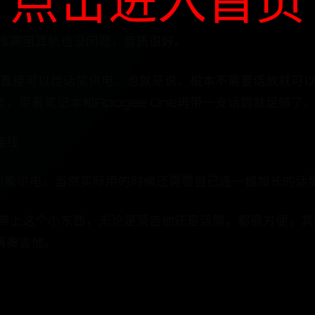
输出推高阻耳机也没问题，音质很好。
筒，并直接可以给话筒供电。也就是说，根本不需要话放就
带着笔记本和Apogee One再带一支话筒就足够了
接线
48V幻象供电。当然实际用的时候还需要自己连一根加长的
所示。带上这个小东西，无论是录吉他还是话筒，都很方便
演奏吉他。