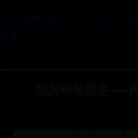
365bet新手开户指南-正规
客服
我为苹果而生——内置
📡
正规be