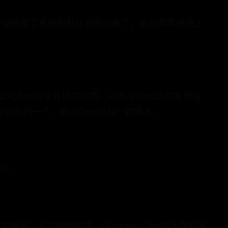
One就成了系统的默认音频设备了。此时苹果键盘上
xt Mic则是外接的话筒。48V的Mic当然是电容
是用的同一个，因为One只有一路输入。
所示。
看到。不过遗憾的是，Apogee One的大旋钮虽