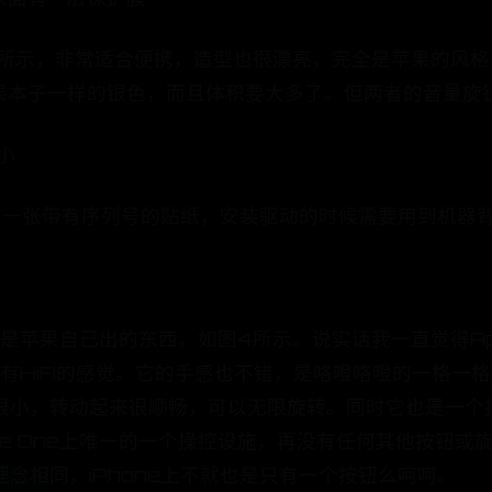
如图2所示，非常适合便携，造型也很漂亮，完全是苹果的
和苹果本子一样的银色，而且体积要大多了。但两者的音量
小
，并贴有一张带有序列号的贴纸，安装驱动的时候需要用到机
很像是苹果自己出的东西。如图4所示。说实话我一直觉得Ap
，很有HiFi的感觉。它的手感也不错，是咯噔咯噔的一格
很小，转动起来很顺畅，可以无限旋转。同时它也是一个
ee One上唯一的一个操控设施，再没有任何其他按钮
念相同，iPhone上不就也是只有一个按钮么呵呵。