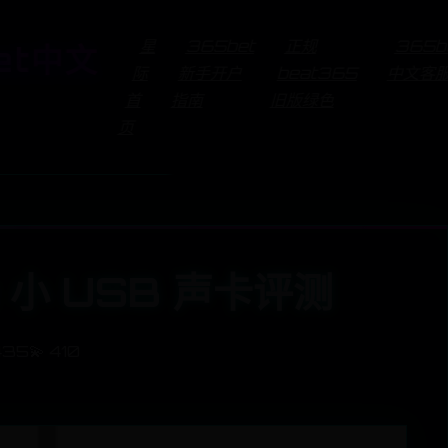
星
365bet
正规
365b
et中文
际
新手开户
beat365
中文客
首
指南
旧版绿色
页
 小 USB 声卡评测
3435
💫 410