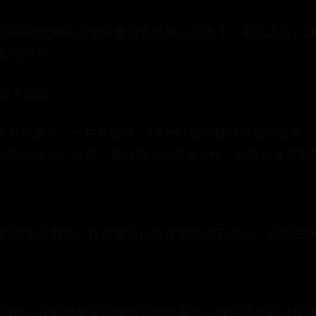
将Apogee One设置为系统默认的声卡，确定之后，
图13所示。
频输入输出
式选项，一共有四项，Int Mic是它自己内置的话筒，E
图14所示。当然，虽然输入方式有4种，但音频通道都
ro的控制台界面，在这里可以更详细地调节声卡，如图15
，转动它，控制界面里的旋钮也会跟着动，电平值也可以在这里