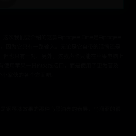
次我们要介绍的这款Apogee One是Apogee
呢，因为它只有一路输入。无论是它自带的话筒还是
，但也只有一对。另外，这款声卡只能在苹果电脑上
没有使用苹果一贯的火线接口，而是使用了更为普及
个小家伙的各个方面吧。
，表面是钢琴漆效果的那种乌黑油亮的表层，乌溜溜的很