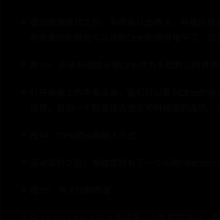
驱动安装成功之后，系统会认出声卡，并提问是否
的音量控制就也可以控制One的信号电平了。如
图13：系统自动提示将One作为系统默认的音
打开电脑上的声音设备，我们可以看到One的输入方
话筒。最后一个则是接吉他贝司时候用的选项。如
图14：One的4种输入方式
驱动装好之后，电脑里就有了一个叫做Maest
图15：声卡控制界面
Apogee One上的大旋钮是一个数控的旋钮