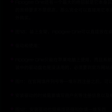
Apogee One还有一个最大的绝招就是它
的音频要求不是很高，那么完全可以直接用它本
外购买。
图10：装上支架，Apogee One可以直接
驱动和使用：
Apogee One只能在苹果电脑上使用，而且
装中的驱动盘也是没法用的，必须要到官方网站
图11：在官网填序列号等一堆东西注册之后，可以下载
安装驱动的时候需要填写用户名等注册信息以及
图12：安装驱动也挺麻烦还得叫你填一堆东西