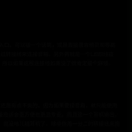
阻输入口。可以插一个话筒，或是直接录吉他贝司等高
通过转接线来连接音箱。另外再就是一个USB线接
口，所以如果这根连接线如果没了就肯定是个麻烦。
感觉还是有点不爽的。因为如果要接音箱，就只能使用
备应该会更方便也更显专业。而且这一个耳机输出，
，就没地儿插耳机了，除非你用一分二的转接线来拖