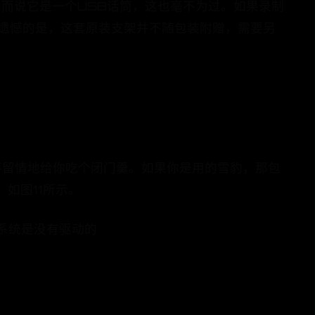
，而说它是一个USB话筒，这也毫不为过。如果录制
过遗憾的是，这套原装支架并不随包装附赠，需要另
会毫不留情地给你吃个闭门羹。如果你是用的雪豹，那包
如图11所示。
7的系统是没有驱动的