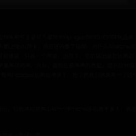
烧友和专业音乐人都赞赏Apogee的AD/DA转换品质，这
外置USB小声卡，而且还内置了话筒。为什么叫做One
音频通道，只有一个声道。当然了，它的输出是立体声的
个苹果系统呵呵。另外，虽然它是苹果的绝配，但它却并
，看来Apogee也顺应潮流了。但下面我们就来看一下这
图1所示，它的体积基本上和一个iPhone手机差不多大
。
器表面有一层保护膜