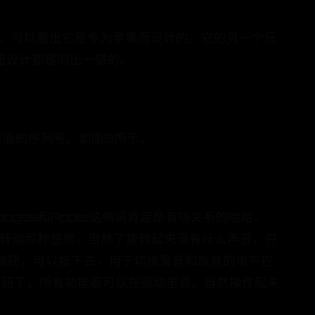
风格，可以看出它是专为苹果而设计的。它的另一个兄
旋钮设计都是同出一辙的。
器背面的序列号。如图3所示。
ogee和Apple这俩词肯定是有啥关系的哈哈。
一格转动那种感觉，当然了旋转起来没有什么声音，只
按钮，可以按下去，用于切换录音和放音的电平控
或旋钮了，所有功能都可以在驱动里调。当然操作起来