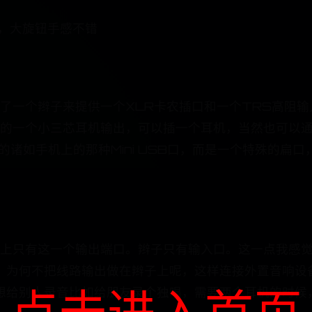
配，大旋钮手感不错
使用了一个辫子来提供一个XLR卡农插口和一个TRS高
本身上的一个小三芯耳机输出，可以插一个耳机，当然也可以
的诸如手机上的那种Mini USB口，而是一个特殊的扁
个声卡上只有这一个输出端口。辫子只有输入口。这一点我
，为何不把线路输出做在辫子上呢，这样连接外置音响设
点击进入首页
想给别人录音比如给朋友录个独唱，需要两个耳机的时候