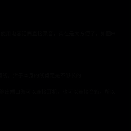
可以使用电容话筒直接录音，实在是太方便了，如图8
。
话筒线，辫子本身的线肯定是不够长的
，其输出端口既可以连接耳机，也可以连接音箱。所以