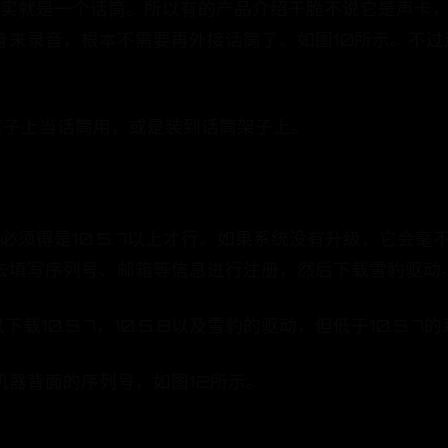
本身其实就是一个话筒。所以有的产品介绍干脆不说它是声卡
身来录音，根本不需要再外接话筒了。如图10所示。不
放在桌子上当话筒用，或是装到话筒架子上。
系统必须得是10.5.7以上才行。如果系统没有升级，它
去填写序列号、邮箱等信息进行注册，然后下载雪豹驱动。
10.5.7，10.5.8以及雪豹的驱动，但低于10.5.
机器背面的序列号，如图12所示。