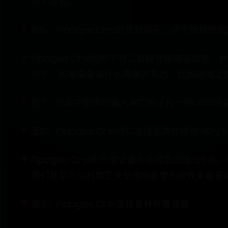
两个耳机。
图6：Apogee One的耳机插孔，这个耳机
Apogee One的辫子可以直接连接电容话
所示。如果需要录什么简单的东西，比如独唱之类，
图7：包装中附带的输入端口辫子和一根USB连
图8：Apogee One可以连接话筒并提供
Apogee One和外接设备的连接图如图9
我们甚至可以利用它来使用电脑里的软效果器来
图9：Apogee One连接各种外置设备