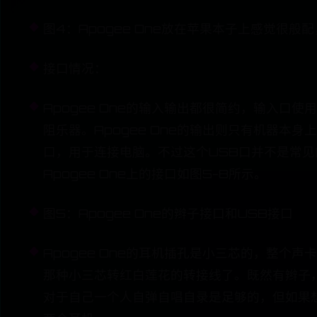
图4：Apogee One放在苹果本子上感觉很般
接口情况：
Apogee One的输入输出都很简约，输入口
阻乐器。Apogee One的输出则只有机器
口，用于连接电脑。不过这个USB口并不是常见
Apogee One上的接口如图5-8所示。
图5：Apogee One的辫子接口和USB接口
Apogee One的耳机插孔是小三芯的，整
那种小三芯转红白莲花的转接线了。既然有辫子
对于自己一个人自弹自唱自录是足够的，但如果