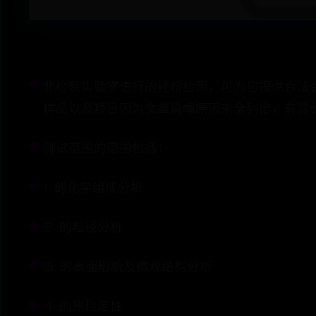
北检院实验室进行的铑粉检测，可为您提供合法合规且具有
样品以及项目因为文章篇幅原因未全列出，有其
测试范围的范围包括：
1. 的化学组成分析
2. 的粒径分析
3. 的表面形貌及微观结构分析
4. 的热稳定性