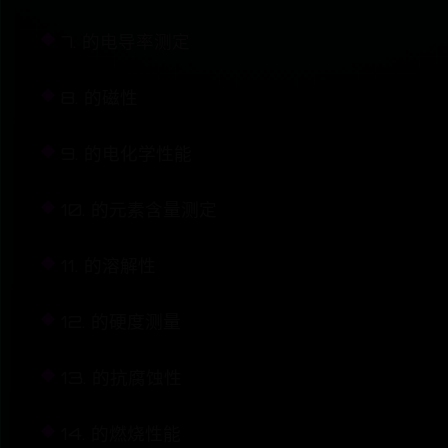
7. 的电导率测定
8. 的磁性
9. 的电化学性能
10. 的元素含量测定
11. 的溶解性
12. 的硬度测量
13. 的抗腐蚀性
14. 的燃烧性能