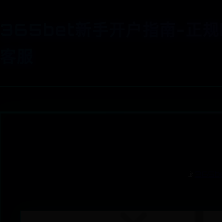
365bet新手开户指南-正规
客服
📡
365b