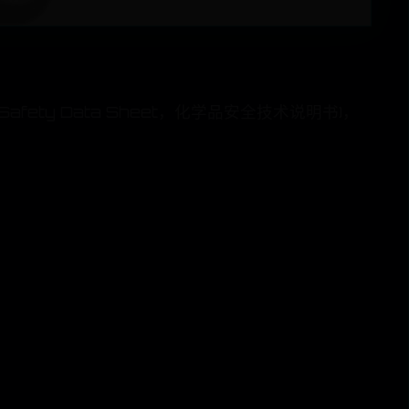
ety Data Sheet，化学品安全技术说明书)，