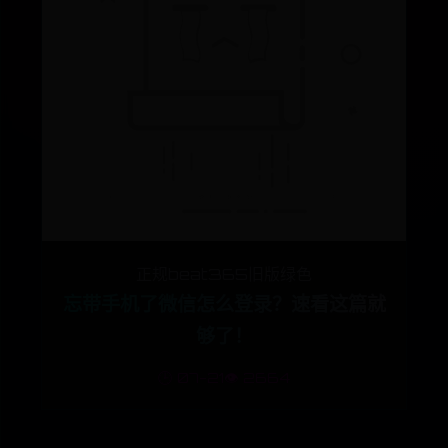
正规beat365旧版绿色
忘带手机了微信怎么登录？速看这篇就
够了！
🕒 07-21
👁️ 2664