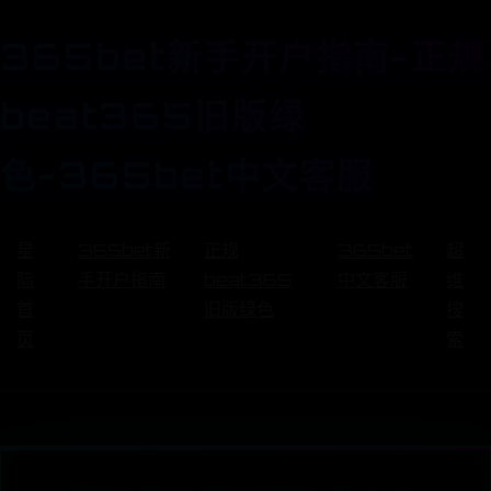
365bet新手开户指南-正规
beat365旧版绿
色-365bet中文客服
星
365bet新
正规
365bet
超
际
手开户指南
beat365
中文客服
维
首
旧版绿色
搜
页
索