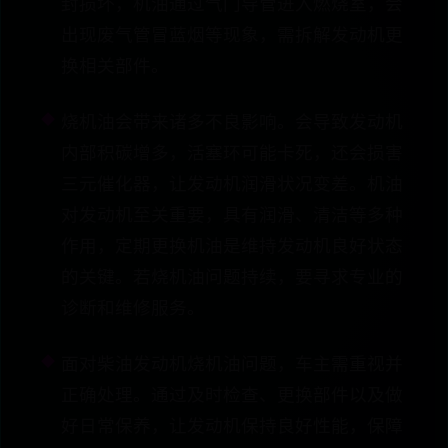
封损坏，机油通过气门导管进入燃烧室，会
出现废气管冒蓝烟等现象，需拆解发动机更
换相关部件。
烧机油会带来诸多不良影响。会导致发动机
内部积碳增多，活塞环可能卡死，还会损害
三元催化器，让发动机润滑状况变差。机油
对发动机至关重要，具有润滑、清洁等多种
作用，定期更换机油是维持发动机良好状态
的关键。若烧机油问题持续，要寻求专业的
诊断和维修服务。
面对柴油发动机烧机油问题，车主需重视并
正确处理。通过及时检查、更换部件以及做
好日常保养，让发动机保持良好性能，保障