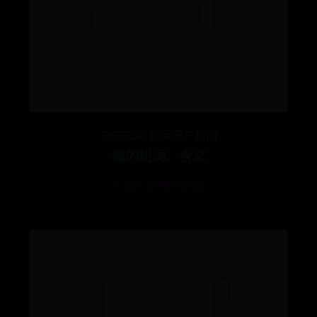
365bet新手开户指南
蝙的组词、含义
🕒 07-07
👁️ 1896