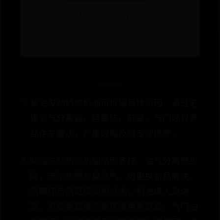
柴油发动机烧机油可根据具体原因，通过更
换油气分离器、活塞环、缸套、气门油封等
部件来解决，严重时需及时专业维修 。
柴油发动机烧机油原因多样。油气分离器故
障，无法正常分离油气，可更换新品解决。
活塞环与汽缸壁间隙过大，机油窜入燃烧
室，可能要替换活塞环或更换缸套。气门油