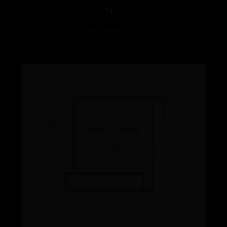
分）
🕒 07-26
👁️ 5268