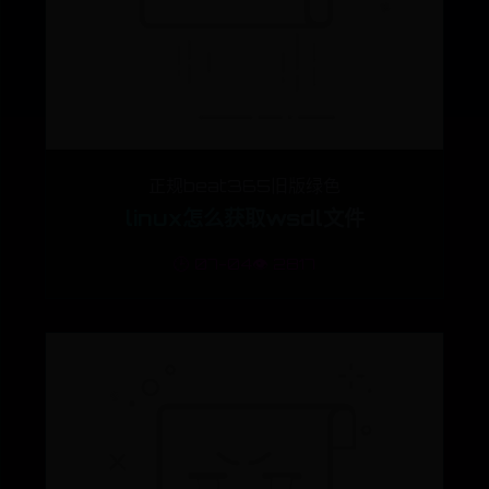
正规beat365旧版绿色
linux怎么获取wsdl文件
🕒 07-04
👁️ 2817