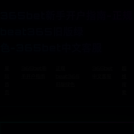
365bet新手开户指南-正规
beat365旧版绿
色-365bet中文客服
星
365bet新
正规
365bet
超
际
手开户指南
beat365
中文客服
维
首
旧版绿色
搜
页
索