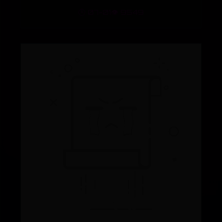
🕒 07-01
👁️ 9549