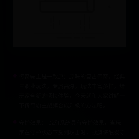
传奇霸主是一款原汁原味的复古传奇，经典
三职业玩法，专属高爆，玩法丰富多样，给
玩家全新的畅快体验，今天就和大家讲解一
下传奇霸主战旗合成升级的方法吧。
守护效果： 战旗系统具有守护效果，当玩
家在守护状态下受到攻击时，战旗将触发守