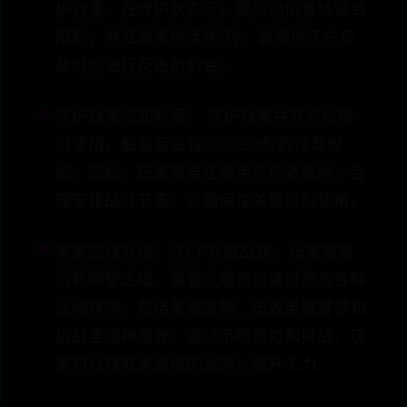
护效果。在守护状态下，受到的伤害将受到
限制，并且效果持续1秒钟。这提供了在危
急时刻进行反击的机会。
守护效果冷却时间： 守护效果并非可以随
时使用，触发后会有一个30秒的冷却时
间。因此，玩家需要在使用守护效果时，合
理安排战斗节奏，以确保在关键时刻使用。
荣誉之魂升级： 为了升级战旗，玩家需要
消耗荣誉之魂。荣誉之魂可以通过参与各种
活动获得，包括圣域圣物、击败圣域首领和
挑战圣域神魔等。通过不断努力和挑战，玩
家可以获取更高级的战旗，提升实力。