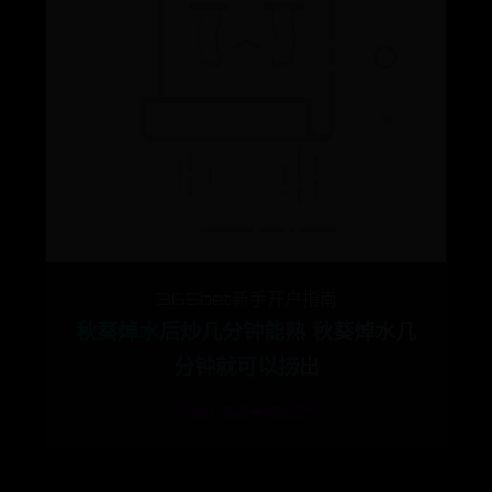
365bet新手开户指南
秋葵焯水后炒几分钟能熟 秋葵焯水几
分钟就可以捞出
🕒 01-28
👁️ 8627