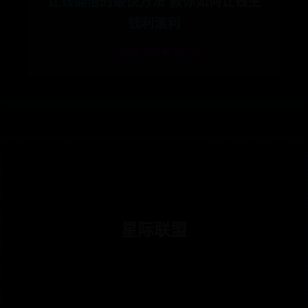
让钱翻倍的最快方法 教你如何让钱生
钱利滚利
🕒 08-30
👁️ 5719
星际联盟