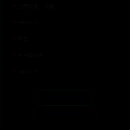
全面战争：战锤 ...
35.0 G
中文
黄昏降临时
30.0 G
← 测骨龄是怎么测的
11年奥迪a6的价格表 →