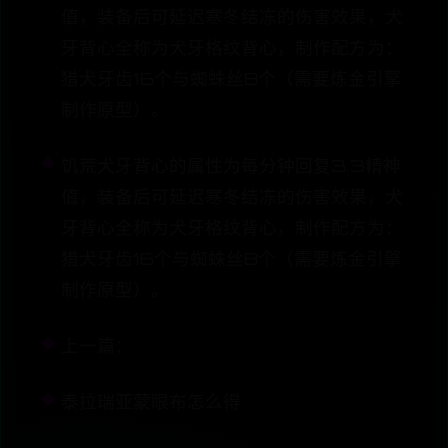
值，装备后可延迟寒冬结冻的伤害效果，犬
牙背心全称为犬牙格纹背心，制作配方为：
猎犬牙齿16个与蜘蛛丝8个（需要炼金引擎
制作原型）。
饥荒犬牙背心的属性为每分钟回复3.3精神
值，装备后可延迟寒冬结冻的伤害效果，犬
牙背心全称为犬牙格纹背心，制作配方为：
猎犬牙齿16个与蜘蛛丝8个（需要炼金引擎
制作原型）。
上一篇：
泰拉瑞亚蒙眼布怎么得