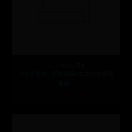
365bet中文客服
一步步教你，轻松安装MSI文件的终极
指南！
🕒 07-09
👁️ 7136