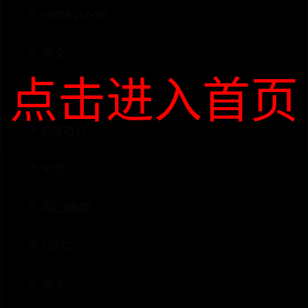
200.0 MB
中文
点击进入首页
沙石镇时光
20.0 G
中文
孤山速降
1.0 G
中文