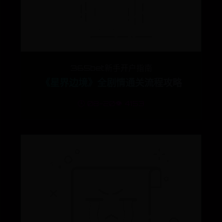
365bet新手开户指南
《星界边境》全剧情通关流程攻略
🕒 08-20
👁️ 4153