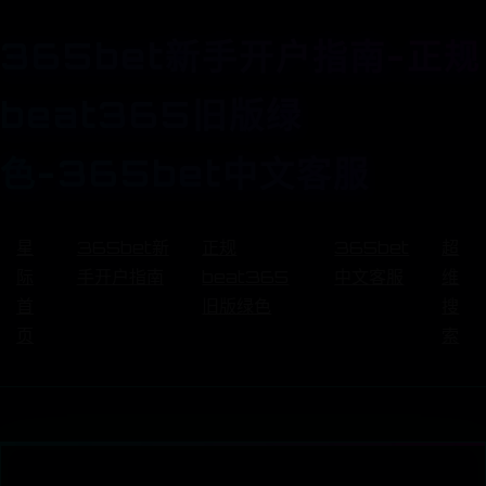
365bet新手开户指南-正规
beat365旧版绿
色-365bet中文客服
星
365bet新
正规
365bet
超
际
手开户指南
beat365
中文客服
维
首
旧版绿色
搜
页
索