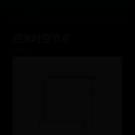
相关时空节点