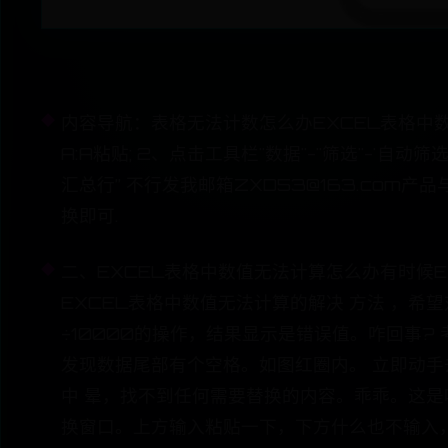
内容导航：表格无法计数怎么办EXCEL表格中数
A:A粘贴; 2、点击工具栏"数据"-"筛选"-'自
汇总行” 不行发我邮箱ZXD53@163.co
换即可.
二、EXCEL表格中数值无法计算怎么办有时候
EXCEL表格中数值无法计算的解决 方法 ，希
÷10000的操作，结果显示是错误值。咋回事
发现数据尾部有个空格。如图红圈内。 立即动
中 晕，找不到任何需要替换的内容。乖乖。这是
换窗口。上方输入粘贴一下，下方什么也不输入