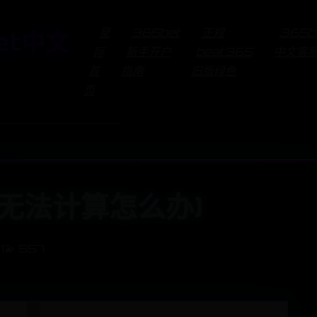
星
365bet
正规
365b
et中文
际
新手开户
beat365
中文客
首
指南
旧版绿色
页
无法计算怎么办)
1
💫 557