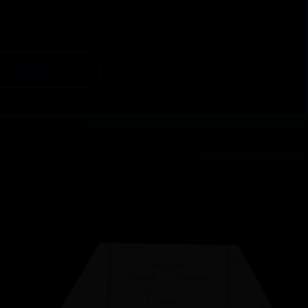
挑选技巧一览 →