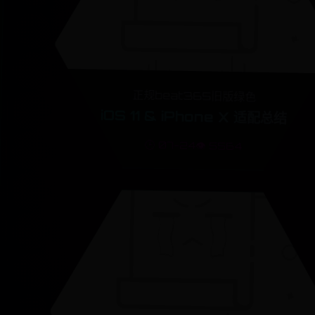
正规beat365旧版绿色
iOS 11 & iPhone X 适配总结
🕒 07-24
👁️ 5564