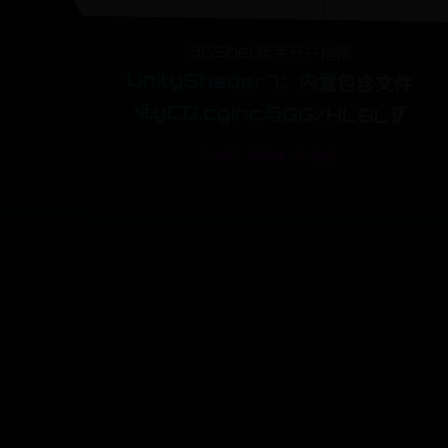
365bet新手开户指南
UnityShader7：内置包含文件
UnityCG.cginc与GG/HLSL语义
🕒 07-06
👁️ 2726