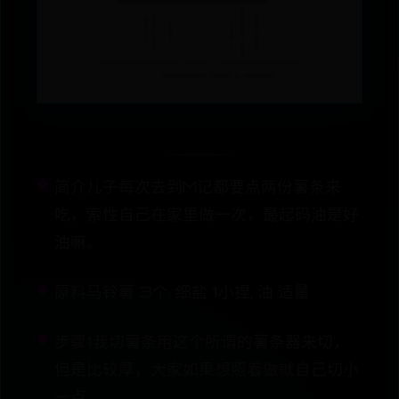
简介儿子每次去到M记都要点两份薯条来
吃，索性自己在家里做一次，最起码油是好
油嘛。
原料马铃薯 3个, 细盐 1小捏, 油 适量
步骤1我切薯条用这个所谓的薯条器来切，
但是比较厚，大家如果想照着做就自己切小
一点。