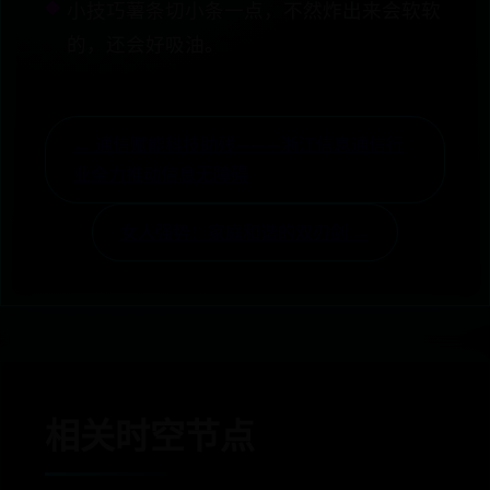
小技巧薯条切小条一点，不然炸出来会软软
的，还会好吸油。
← 通信赋能科技助残———浙江信息通信行
业全力推动信息无障碍
女人强势：家庭和谐的双刃剑 →
相关时空节点