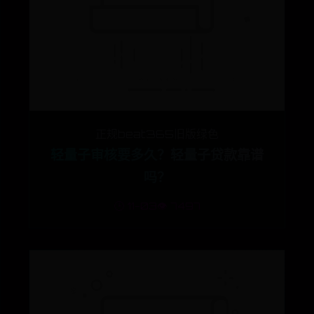
正规beat365旧版绿色
轻量子审核要多久？轻量子贷款靠谱
吗？
🕒 11-03
👁️ 7497