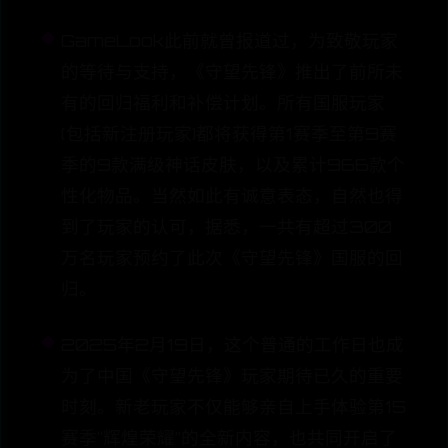
GameLook此前就曾报道过，为致敬玩家
的等待与支持，《守望先锋》推出了前所未
有的回归福利和补偿计划。所有国服玩家
(包括新注册玩家)都将获得第1赛季至第9赛
季的9款满级神话皮肤，以及累计966款个
性化物品。当然如此有诚意表态，自然也得
到了玩家的认可，据悉，一共有超过300
万名玩家预约了此次《守望先锋》国服的回
归。
2025年2月19日，这个普通的工作日也成
为了中国《守望先锋》玩家期待已久的重要
时刻。新老玩家不仅能够亲自上手体验第15
赛季“辉煌荣耀”的全新内容，也共同开启了