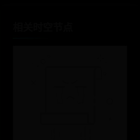
相关时空节点