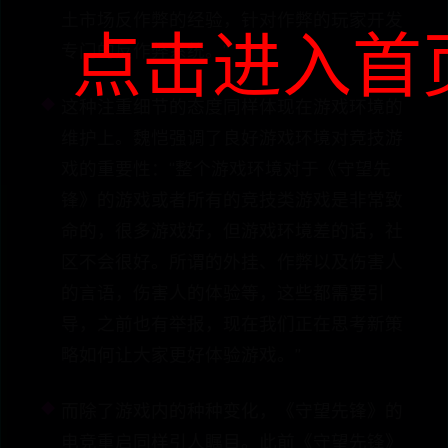
土市场反作弊的经验，针对作弊的玩家开发
点击进入首
专门的反作弊系统。”
这种注重细节的态度同样体现在游戏环境的
维护上。魏恺强调了良好游戏环境对竞技游
戏的重要性：“整个游戏环境对于《守望先
锋》的游戏或者所有的竞技类游戏是非常致
命的，很多游戏好，但游戏环境差的话，社
区不会很好。所谓的外挂、作弊以及伤害人
的言语，伤害人的体验等，这些都需要引
导，之前也有举报，现在我们正在思考新策
略如何让大家更好体验游戏。”
而除了游戏内的种种变化，《守望先锋》的
电竞重启同样引人瞩目。此前《守望先锋》