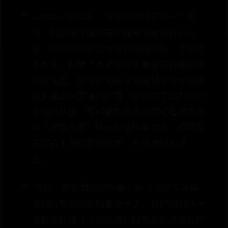
Walter强调到：“现在玩家将获得一个选
择，可以选择继续玩了九年的传统核心模
式，正如您问题所说更想偏向射击，毕竟玩
了九年，打磨了九年的技艺希望变得更强可
以继续玩。也可以玩角斗领域获得新奇的体
验来满足对英雄的幻想，给他们不同的能力
在局内升级。我们更多将角斗领域看成传统
的《守望先锋》核心玩法的新模式，而不是
在方向上做调整和替换，并没有抛弃过
去。”
“另外，我们想强调的是，角斗领域不会是
我们所做的创新的最后一次，我们的团队一
直都在针对《守望先锋》的核心玩法做各种