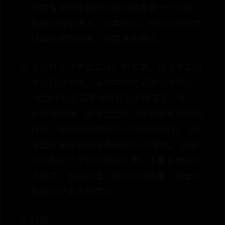
竞具有非常重要的价值但这需要一个过程，
慢慢让玩家进入，让喜欢玩、持续玩并做竞
技类社区的氛围，这是基本想法。”
当然对于《守望先锋》的未来，魏恺其实也
有自己的想法，采访中他充满信心地指出：
“对整个社区或者对所有玩家而言至少有一
点非常明确，即守望团队已经有非常明确的
目标，即要持续做新PVP的玩法内容，把
守望先锋做成全球最棒的PVP游戏。目前
团队都在坚定信念做这件事，不断有新的玩
法进来，包括英雄。这不仅对国服，对全球
都有非常重大的意义。”
结语：