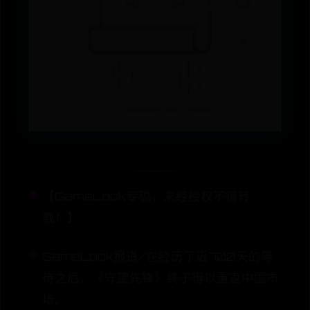
【GameLook专稿，未经授权不得转
载！】
GameLook报道/在经历了近700天的等
待之后，《守望先锋》终于得以重返中国市
场。