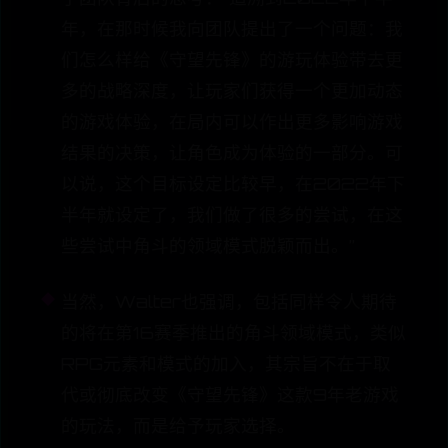
年，在那时候我向团队提出了一个问题：我
们怎么样给《守望先锋》的游玩体验带去更
多的战略深度，让玩家们获得一个更加动态
的游戏体验，在局内可以作出更多影响游戏
结果的决策，让角色成为体验的一部分。可
以说，这个目标设定比较早，在2022年下
半年就设定了，我们做了很多的尝试，在这
些尝试中角斗的领域模式脱颖而出。”
当然，Walter也强调，包括同样令人期待
的将在第16赛季推出的角斗领域模式，类似
RPG元素和模式的加入，其宗旨不在于取
代或彻底改变《守望先锋》这款9年老游戏
的玩法，而是给予玩家选择。