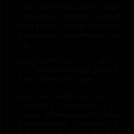
个游戏。我们希望和暴雪共同努力，将这个
游戏开发得更好，运营得更好，能让更多的
玩家或者还在玩《守望先锋》的玩家体验到
更好的游戏环境，体验到不断进步的《守望
先锋》。”
而在如今这个时间节点，对于《守望先
锋》，GameLook作为老玩家其实有很多
话想说，有好的也有很多不好的。
但当我发现自己似乎回到过去，回到了
2016年的春天，当年高三的我除了高考，
生命中唯一的彩色就是对这款现在又爱又恨
的游戏的期待和激动。当我25岁的心脏和
16岁时一样地跳动，为一款老游戏小鹿乱撞