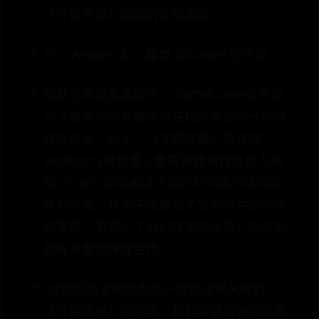
《守望先锋》国服的全新篇章。
左：Walter 右：魏恺 与Coser的合照
而就在游戏重启前夕，GameLook有幸参
与了暴雪与网易雷火也在杭州举办的一场媒
体交流会，会上，《守望先锋》总经理
Walter与网易雷火暴雪游戏项目负责人魏
恺（Kai）详细阐述了他们对中国市场的愿
景与承诺，其中不仅展现了双方对中国市场
的重视，更揭示了他们在游戏运营、内容创
新等方面的深度合作。
“对我们而言中国市场一定是非常关键的
《守望先锋》的市场，我们希望所做的这些