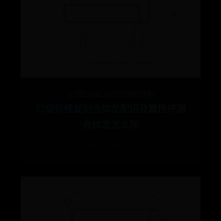
正规beat365旧版绿色
口袋妖怪复刻合体龙配招及属性评测
合体龙怎么样
🕒 06-27
👁️ 7275