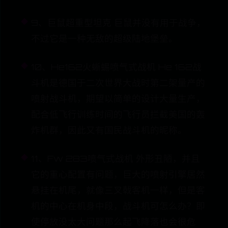
9、巨鼠超重型坦克 巨鼠并没有用于战争，
不过它是一种无敌的超级陆地堡垒。
10、He162火蜥蜴喷气式战机 He 162战
斗机是德国于二次世界大战时第二架量产的
喷射战斗机，期望以简单的设计大量生产，
配合低飞行训练时间的飞行员拦截美国的轰
炸机群，因此又有国民战斗机的昵称。
11、Fw 283喷气式战机 外形丑陋，并且
它的重心配置有问题，巨大的喷射引擎居然
悬挂在机尾，就像三叉戟客机一样，但是客
机的中心在机身中段，战斗机可怎么办？即
使停放没太大问题那么起飞降落也会很危