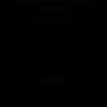
你我金融客服电话是多少？如何快速联
系客户服务？
🕒 06-28
👁️ 9957
星际联盟