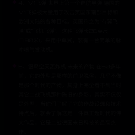
4、V1飞弹 世界上第一个巡航导弹 德国的
V1飞弹被大量用于攻击英国东南部目标和
欧洲大陆的各种目标。英国称之为“有翼飞
弹”或“飞机飞弹”。这种飞弹长26英尺
(7.90米)，采用中单翼，装有一台简单的脉
冲喷气发动机。
5、银鸟空天轰炸机 未来的产物 在60多年
前，它的外型是那样的前卫脱俗，几乎不像
是那个时代的产物，其身上完全看不到当时
其它二战飞机那种陈旧的身影，其实不仅仅
是外型，当你们了解了它的作战设想和技术
特点后，就会了解这是一件真正超时代的伟
大作品，它是二战德国末日科技的最高杰
作。