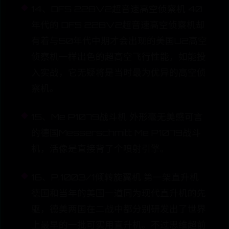
14、DFS 228V2超音速高空侦察机 40
年代的 DFS 228V2超音速高空侦察机却
有着与50年代中期才会出现的美国U2高空
侦察机一样出色的超高空飞行性能，如能投
入实战，它无疑将是当时最为优异的高空侦
察机。
15、Me P1079战斗机 外形毫无美感可言
的德国Messerschmitt Me P1079战斗
机，活像是直接背了个喷射引擎。
16、P.1003/1倾转旋翼机 第一架直升机
德国和当年的美国一道同为现代直升机的先
驱，德美两国在二战中都分别研发出了世界
上最早的一批可实用直升机。不过思维超前