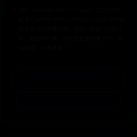
20、Daimler Benz Project C&E空中
航母 Daimler Benz Project C&E空中航
母采用双向旋翼引擎，搭载5架喷气式战斗
机，是像挂炸弹一样挂在机腹机翼下的。返
回搜狐，查看更多
← 麻辣香锅是哪里人（麻辣香锅是哪的小
吃）
夏天男鞋平价又百搭？答案是肯定的！ →