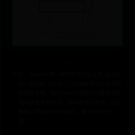
3、Ta183 第一架涡轮喷气战斗机 该战机
在一定程度上代表了二战德国喷气战机项目
的技术水平，是比Me262更加可靠成熟且
性价比更高的杰作。仅从技术上来说，它已
称得上是50年代的战机，是划时代的产
物。