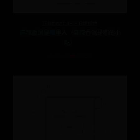
正规beat365旧版绿色
麻辣香锅是哪里人（麻辣香锅是哪的小
吃）
🕒 06-28
👁️ 2788