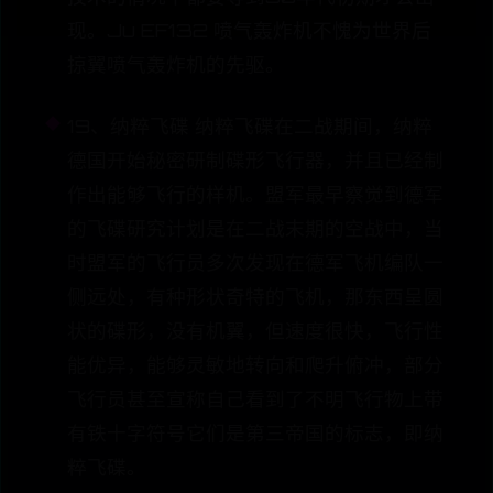
现。Ju EF132 喷气轰炸机不愧为世界后
掠翼喷气轰炸机的先驱。
19、纳粹飞碟 纳粹飞碟在二战期间，纳粹
德国开始秘密研制碟形飞行器，并且已经制
作出能够飞行的样机。盟军最早察觉到德军
的飞碟研究计划是在二战末期的空战中，当
时盟军的飞行员多次发现在德军飞机编队一
侧远处，有种形状奇特的飞机，那东西呈圆
状的碟形，没有机翼，但速度很快，飞行性
能优异，能够灵敏地转向和爬升俯冲，部分
飞行员甚至宣称自己看到了不明飞行物上带
有铁十字符号它们是第三帝国的标志，即纳
粹飞碟。