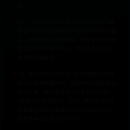
险。
12、He P.1079B II 喷气式战斗机 进气道
和发动机布置在翼根处并与采用翼身融合技
术，但是这种设计有缺陷，就是容易导致金
属疲劳以及声噪非常大，安全隐患比较高，
会导致机翼撕裂。
13、突爪鹰对地攻击机 突爪鹰拥有对地攻
击机必备的厚重装甲，其拥有的开罐利器也
十分不错，其标准反坦克兵装为Mk103
30毫米长身管机炮。也可以换装更大的足
以击毁苏军新式重型坦克的50毫米以上火
炮和各种反坦克火箭和炸弹。