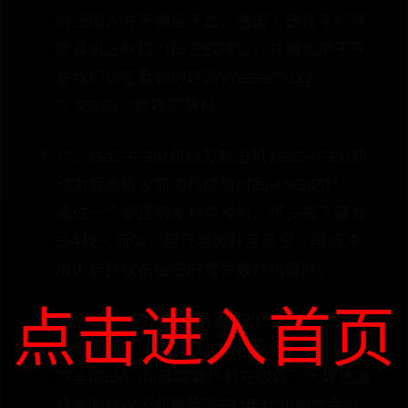
的德国人并不满足于此，德国人选择了倾转
旋翼机这种极为前卫的理念，并据此用于开
发我们现在看到的这架Weserflug
P.1003/1倾转旋翼机。
17、Ba349火箭动力截击机 Ba349火箭
动力截击机火箭油料续航时间4分30秒，
通过一个垂直的发射架发射，机头罩下藏有
24枚火箭弹，起飞后爬升至高空，再俯冲
用火箭弹攻击临空的盟军轰炸机编队。
点击进入首页
18、Ju EF132 喷气轰炸机 Ju EF132 喷
气轰炸机是一架划时代的轰炸机，与它同级
的美国B47和苏联轰炸机在吸收了大量德国
技术的情况下都要等到50年代初期才会出