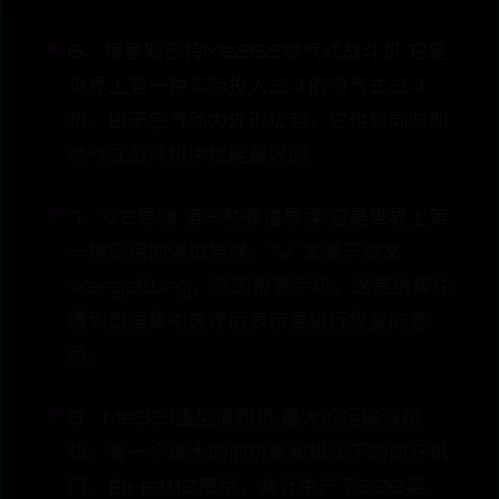
6、梅塞斯密特Me262喷气式战斗机 它是
世界上第一种实际投入战斗的喷气式战斗
机，由于空气动力外形优越，它也是同时期
喷气式战斗机中性能最好的。
7、V2导弹 第一种弹道导弹 它是世界上第
一种实用的弹道导弹。"V"来源于德文
Vergeltung，意即报复手段，这是纳粹在
遭到盟国集中轰炸后表示要进行报复的意
思。
8、Me321重型滑翔机 最大的运输滑翔
机，有一个庞大的前机身和机头下的前开机
门。由He111Z牵引，共计生产了200架。