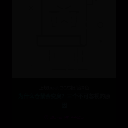
正规beat365旧版绿色
为什么仓鼠会变臭？三个不可忽视的原
因
🕒 06-27
👁️ 4405