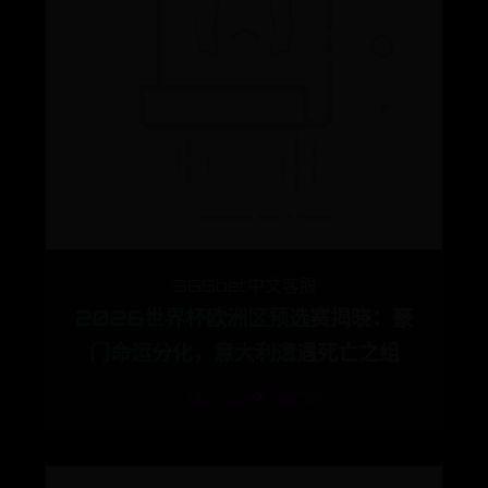
365bet中文客服
2026世界杯欧洲区预选赛揭晓：豪
门命运分化，意大利遭遇死亡之组
🕒 06-28
👁️ 3070