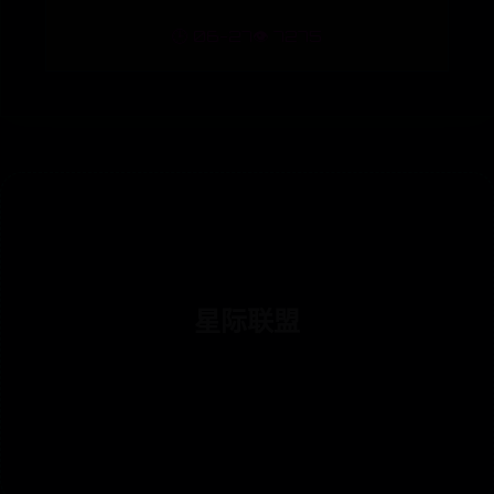
🕒 06-27
👁️ 7275
星际联盟