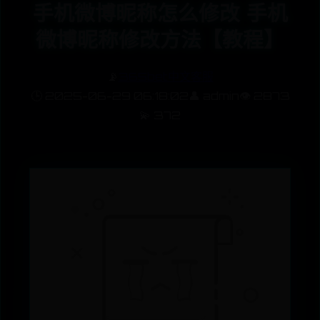
手机微博昵称怎么修改 手机
微博昵称修改方法【教程】
📡
365bet中文客服
🕒 2025-06-29 06:18:02
👤 admin
👁️ 2873
💫 372