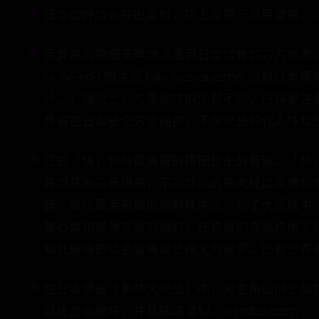
日本御好烧会在出菜时，挤上厚厚一层蛋黄酱。© ni
蛋黄酱润物细无声地渗透到日本饮食的方方面面
N/NAKA 的主厨 Niki Nakayama
汁。」理论上，与重调味的法餐不同，日料更注
黄酱在日本被全方位拥护，不仅仅是现代人味觉
日式「烧」物与蛋黄酱的搭配也十分普遍。「烧」
首当其冲的是烧鸟，不同部位的鸡肉经过炙烤和
膜，给味蕾带来成倍的鲜味冲击。到了大阪烧中
卷心菜和或弹或嫩的海鲜，在铁板的高温作用下
和牡蛎酱的棕色蛋黄酱显得尤为重要。还有炒荞
在日本漫画《美味大挑战》中，男主角山冈士郎
以掩盖鱼腥味，并且味道温和。© note.com