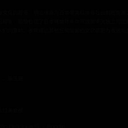
食文化的符号。明治维新为日本带来科技与社会制度变革
份转变，恰恰佐证了日本味觉体系中开放但不失独立的态
人们的意料，表现得比其他任何层面的文化都更为激进与
》，陈玉箴
大口美食榜
So Delicious?》，Foodie