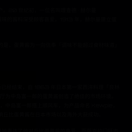
20 世纪初，一位名叫理查德 · 赫尔曼
滋味的酱料深受顾客喜爱。1913 年，赫尔曼建立蛋
的是，蛋黄酱为一向信奉「调味不能超过食材味道」
已经结束，自 1863 年日本第一家西洋料理「良林
食餐厅为中岛富一郎的蛋黄酱创造了绝佳的市场环境。
于是，中岛富一郎搭上顺风车，为产品命名 Kewpie，
响丘比蛋黄酱在日本市场以及海外大获成功。
时，毫不吝啬地表达了他对丘比蛋黄酱的喜爱，而萨克拉门托市