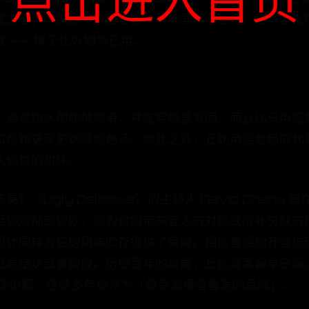
「蛋黄酱之王」。脱胎于法国基酱，从美国漂洋过海，经本
 —— 擅于化外物为己用。
，通过加水使质地顺滑，并在容器里凝固。而丘比只用蛋
口感和更深更饱满的色泽。除此之外，丘比用混合醋取代
人愉悦的甜味。
Ugly Delicious）的主持人 David Cha
足够浓郁或微妙，能为食物带来宜人的对比或增补欠缺的
设计同样为它的风味贮存提供了保障。相比普通的开盖玻
轻易结块或者酸败。历经百年的发展，丘比蛋黄酱早已深
的市场份额，连续多年被评为「最受消费者喜爱的品牌」。