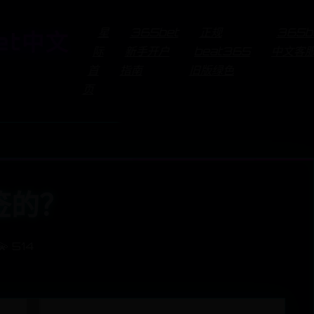
星
365bet
正规
365b
et中文
际
新手开户
beat365
中文客
首
指南
旧版绿色
页
签的？
💫 514