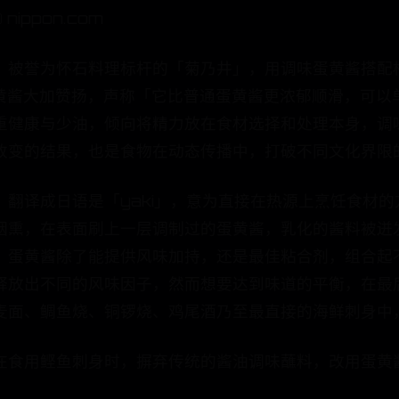
ppon.com
。被誉为怀石料理标杆的「菊乃井」，用调味蛋黄酱搭配
 也对日本蛋黄酱大加赞扬，声称「它比普通蛋黄酱更浓郁顺滑
重健康与少油，倾向将精力放在食材选择和处理本身，调
改变的结果，也是食物在动态传播中，打破不同文化界限
翻译成日语是「yaki」，意为直接在热源上烹饪食材
烟熏，在表面刷上一层调制过的蛋黄酱，乳化的酱料被迸
，蛋黄酱除了能提供风味加持，还是最佳粘合剂，组合起
释放出不同的风味因子，然而想要达到味道的平衡，在最
麦面、鲷鱼烧、铜锣烧、鸡尾酒乃至最直接的海鲜刺身中
在食用鲣鱼刺身时，摒弃传统的酱油调味蘸料，改用蛋黄