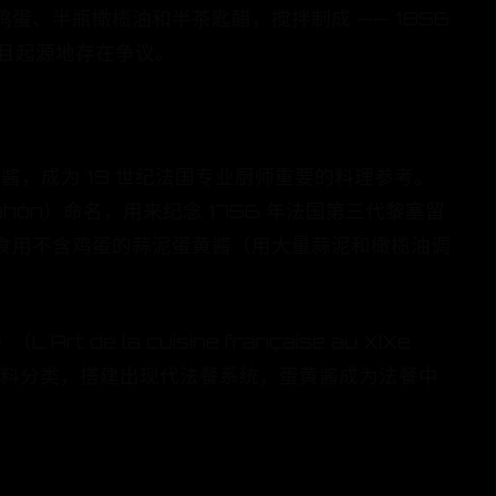
蛋、半瓶橄榄油和半茶匙醋，搅拌制成 —— 1856
，并且起源地存在争议。
作的冷乳化酱，成为 19 世纪法国专业厨师重要的料理参考。
n）命名，用来纪念 1756 年法国第三代黎塞留
食用不含鸡蛋的蒜泥蛋黄酱（用大量蒜泥和橄榄油调
a cuisine française au XIXe
Carême）将酱料分类，搭建出现代法餐系统，蛋黄酱成为法餐中