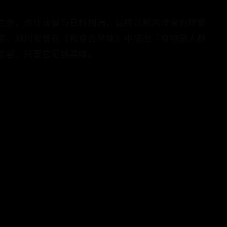
之余，也让法餐与日料相遇，最终以和风洋食的样貌
度。胡川安曾在《和食古早味》中提出「食物是人群
宽容，只要它足够美味。