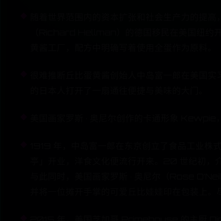
随着世界范围内的资本扩张和社会生产力的提高，
（Richard Hellman）的德国移民在美
黄酱工厂，配方中明确写着使用全蛋作为原料。
很难推断丘比蛋黄酱创始人中岛富一郎在美国实
的日本人打开了一扇通往便捷与美味的大门。
美国画家罗斯 · 奥尼尔创作的卡通形象 Kewpie
1919 年，中岛富一郎在东京创立了食品工业株
亭」开业，洋食文化便流行开来。20 世纪初，
与此同时，美国画家罗斯 · 奥尼尔（Rose O’N
并将一位摊开手掌的可爱丘比娃娃印在包装上。
2015 年，美国芝加哥 Primehouse 的主