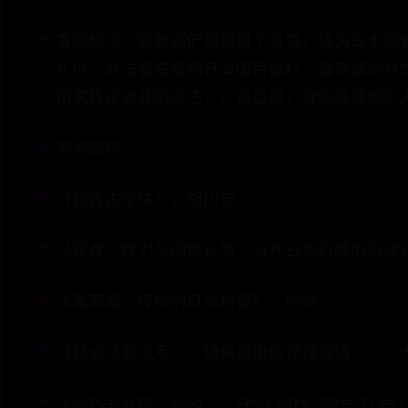
事到如今，蛋黄酱俨然超越了食物，成为日本饮
扎根。从法餐基酱到日本国民酱料，蛋黄酱的身
用来界定彼此的方法」。很显然，食物总是超乎
参考资料：
《和食古早味》，胡川安
《饮食、权力与国族认同：当代日本料理的形成
《蛋黄酱：传统的日本料理》，哈希
《日式法餐浅考：一场餐盘中的惺惺相惜》，一
《What's A「Yaki」? And Why Are They 