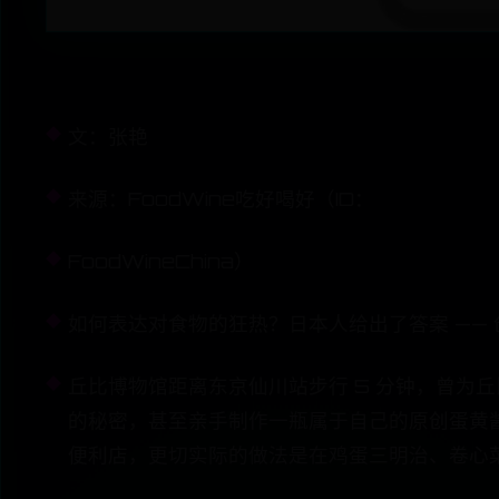
文：张艳
来源：FoodWine吃好喝好（ID：
FoodWineChina）
如何表达对食物的狂热？日本人给出了答案 ——
丘比博物馆距离东京仙川站步行 5 分钟，曾为
的秘密，甚至亲手制作一瓶属于自己的原创蛋黄
便利店，更切实际的做法是在鸡蛋三明治、卷心