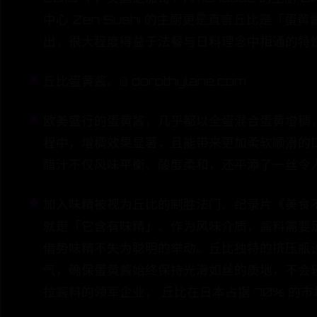
中心 Zen Sushi 的主厨更是直言丘比是
出，很大程度得益于法餐与日料理念中相通的特性
丘比蛋黄酱。© dorothylane.com
欧美盛行的蛋黄酱，几乎都以全蛋混合蛋黄增稠
程中，增稠效果显著，且能带来更加柔软顺滑的
醋汁不仅风味平衡、酸度柔和，还平添了一丝令
加入味精被视为丘比的制胜法门。纪录片《美食不美》（
就是「它含有味精」。作为风味介质，酱料需要
借势味精不失为聪明的举动。丘比独特的挤压瓶
气，确保蛋黄酱始终保持光滑如丝的质地，不会
拉酱料的领军企业， 丘比在日本占据 70% 