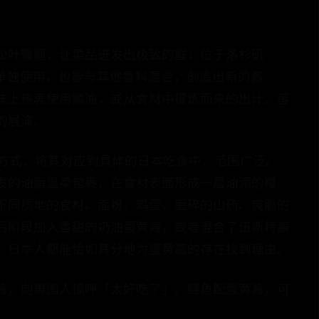
松叶蟹腿，让菜品迸发出极致的鲜；位于洛杉矶
，可以单独使用，也能与其他香料混合，创造出新的酱
味上热衷使用酱油，或从食材中提炼而来的出汁。蛋
的展演。
的方式，将其对应到具体的日本吃食中，范围广泛。
发的油脂温柔包裹，在食材表面形成一层油润的覆
不同质地的食材。面粉、鸡蛋、磨碎的山药、爽脆的
后阶段加入香甜的奶油蛋黄酱，或者混合了伍斯特酱
，日本人都能恰如其分地为蛋黄酱的存在找到理由。
酱，向周围人惊呼「太好吃了」。鲣鱼配蛋黄酱，可