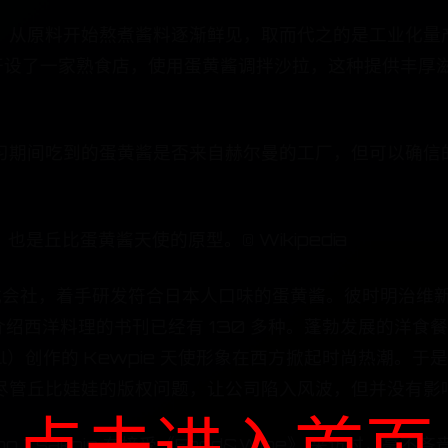
从原料开始熬煮酱料逐渐鲜见，取而代之的是工业化量产。
国纽约开设了一家熟食店，使用蛋黄酱调拌沙拉，这种提供丰厚
习期间吃到的蛋黄酱是否来自赫尔曼的工厂，但可以确信
，也是丘比蛋黄酱天使的原型。© Wikipedia
式会社，着手研发符合日本人口味的蛋黄酱。彼时明治维新
介绍西洋料理的书刊已经有 130 多种。蓬勃发展的洋
eill）创作的 Kewpie 天使形象在西方掀起时尚热潮。
尽管丘比娃娃的版权问题，让公司陷入风波，但并没有影
点击进入首页
厨 Dino Tsaknis 在接受《Food&Wine》 采访