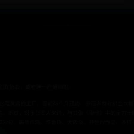
 创立协会，或者建一座博物馆。
丘比蛋黄酱的工厂。提前两个月预约，参观者就有机会在
酱。不过，对于日本人来说，与其像《银魂》中的土方十
菜沙拉、唐扬炸鸡、章鱼烧、大阪烧，甚至炒面里，多挤