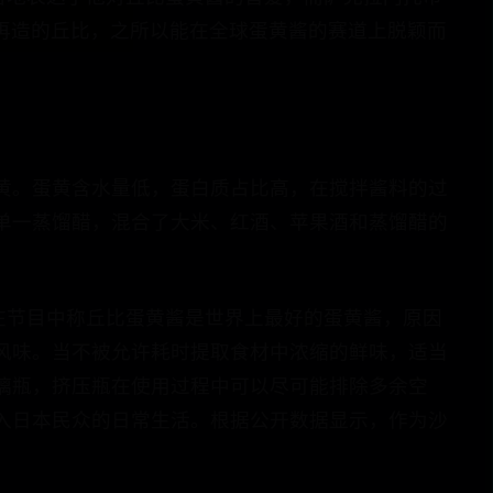
土化再造的丘比，之所以能在全球蛋黄酱的赛道上脱颖而
黄。蛋黄含水量低，蛋白质占比高，在搅拌酱料的过
单一蒸馏醋，混合了大米、红酒、苹果酒和蒸馏醋的
ng 曾在节目中称丘比蛋黄酱是世界上最好的蛋黄酱，原因
风味。当不被允许耗时提取食材中浓缩的鲜味，适当
璃瓶，挤压瓶在使用过程中可以尽可能排除多余空
入日本民众的日常生活。根据公开数据显示，作为沙