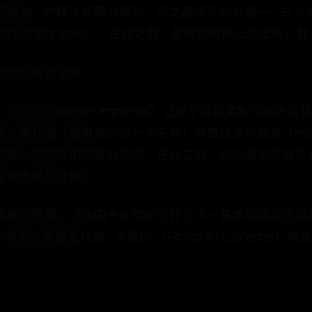
油、柠檬汁或醋为原料。与之最接近的食谱—— 6 个鸡
eld Chronicle）。在此之前，蛋黄酱可能已经出现
制作的装置空间。
书》（Le Cuisinier Impérial）记录了用蛋黄制
，美乃滋（蛋黄酱的另一个名称）以西班牙马翁港（Mahó
师在一次烹饪中的意外发明。在此之前，地中海地区就有
源说提供了证据。
《法国十九世纪烹饪艺术－基本论述与应用》（L'Art de l
pratique）一书中，名厨安托南 · 卡雷姆 （Antonin 