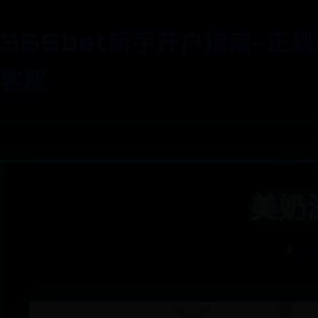
365bet新手开户指南-正规
客服
美奶
📡
36