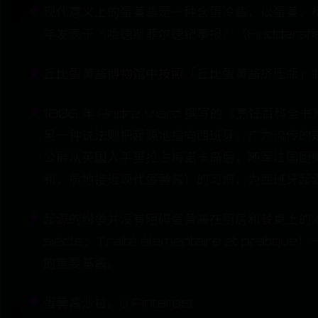
现代意义上的蛋黄酱是一种含蛋冷酱，以蛋黄、植物
年发表于《哈德斯菲尔德纪事报》（Huddersfi
丘比蛋黄酱博物馆中按照「丘比蛋黄酱挤压瓶」
1806 年 André Viard 撰写的《烹饪百科全
另一种说法则把起源地指向西班牙。广为流传的是
公爵从英国人手里抢占梅诺卡岛后，随军法国厨
和，质地接近现代蛋黄酱）的习惯，为西班牙起
起源的纷争并没有阻碍蛋黄酱在厨房和餐桌上的演进与传播。
siècle：Traité élémentaire et 
的重要基酱。
蛋黄酱沙拉。© Pinterest