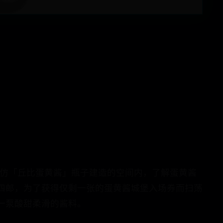
模仿「丘比蛋黄酱」瓶子建造的空间内，了解蛋黄酱
四郎，为了获得仅剩一张的蛋黄酱城堡入场券而扫荡
一泵酸甜柔滑的酱料。