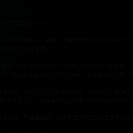
件的事实真相是什么?
民法院经复核确认，被告人林森浩与被害人黄洋均系复旦大
放毒物的方式加害黄洋。
学附属中山医院影像医学实验室取出其此前存放于此处的
之机，将试剂瓶和注射器内的二甲基亚硝胺原液投入该室
呕吐等症状，当日中午到中山医院就诊。此后数日，黄洋多
嫌疑并对其传唤后，林森浩才如实供述了其向饮水机投放二
，黄洋系因二甲基亚硝胺中毒致急性肝坏死引起急性肝功能