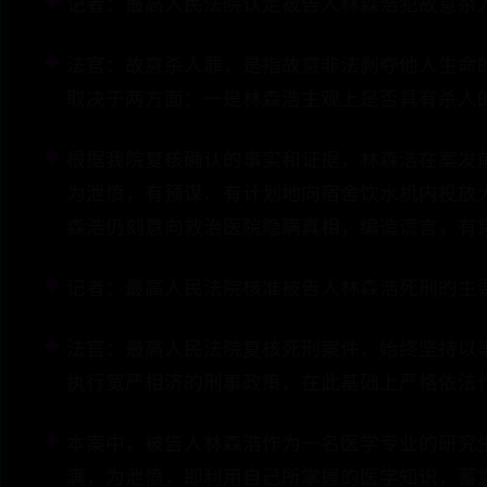
记者：最高人民法院认定被告人林森浩犯故意杀
法官：故意杀人罪，是指故意非法剥夺他人生命
取决于两方面：一是林森浩主观上是否具有杀人
根据我院复核确认的事实和证据，林森浩在案发
为泄愤，有预谋、有计划地向宿舍饮水机内投放
森浩仍刻意向救治医院隐瞒真相，编造谎言，有
记者：最高人民法院核准被告人林森浩死刑的主
法官：最高人民法院复核死刑案件，始终坚持以
执行宽严相济的刑事政策，在此基础上严格依法
本案中，被告人林森浩作为一名医学专业的研究
满，为泄愤，即利用自己所掌握的医学知识，蓄