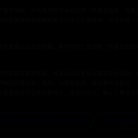
甲基亚硝胺，与林森浩在饮水机投放二甲基亚硝胺，后黄
对前后两次检验结果的差异作出了合理解释。该证言经一
的含量难以达到致死量。黄洋的死亡原因除二甲基亚硝胺
的意见缺乏客观依据。林森浩此前曾做过医学动物试验，
明确的因果关系。另外，为慎重起见，受检察机关委托，
全面查阅治疗记录的基础上，经充分论证，确认了黄洋死
征途2》萌新如何获得玄兽及玄兽繁殖解析
客户经理如何推