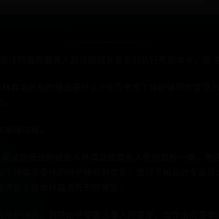
人民法院遵照最高人民法院院长签发的执行死刑命令，将“
准林森浩死刑的理由是什么?是否考虑了辩护律师的意见
节。
核审理过程。
级人民法院报送的被告人林森浩故意杀人死刑复核一案，
取了林森浩委托的辩护律师的意见，进行了相关的专业咨
法作出了核准林森浩死刑的裁定。
托辩护律师，我院始终尊重当事人的意愿，均作出同意申