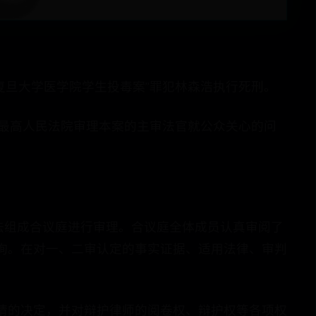
复旦大学医学院学生投毒案”罪犯林森浩执行死刑。
?最高人民法院审理本案的主审法官就公众关心的问
依法组成合议庭进行审理。合议庭全体成员认真审阅了
询。在对一、二审认定的事实证据、适用法律、审判
请的决定，并对辩护律师的阅卷权、辩护权等各项权