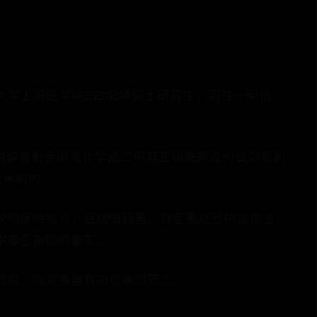
学上海医学院2010级硕士研究生，同住一间宿
、内装有剩余剧毒化学品二甲基亚硝胺原液的试剂瓶和
饮水机内。
次到医院就诊，且病情趋重，转至重症监护室救治。
甲基亚硝胺的事实。
衰竭，继发多器官功能衰竭死亡。