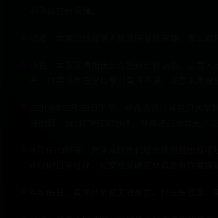
利予以充分保障。
记者：本案已经最高人民法院复核审理，那么案
法官：本案案情相信公众已经比较熟悉。最高人
舍。林森浩因日常琐事对黄洋不满，决意采用投
2013年3月31日下午，林森浩设法从复旦大
注射器。当日17时50分许，林森浩趁宿舍无人
4月1日9时许，黄洋从饮水机接水饮用后出现
4月12日零时许，公安机关确定林森浩有作案
4月16日，黄洋经抢救无效死亡。经法医鉴定