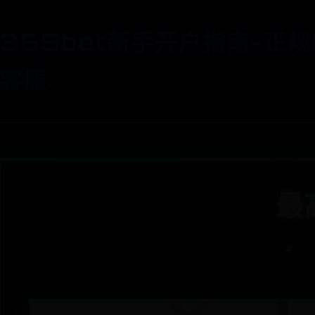
365bet新手开户指南-正规
客服
最
📡
36