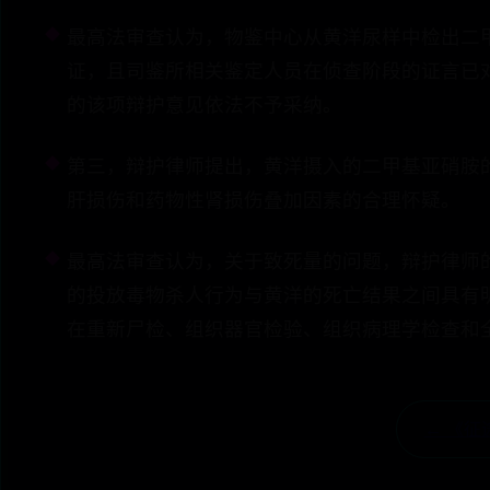
最高法审查认为，物鉴中心从黄洋尿样中检出二
证，且司鉴所相关鉴定人员在侦查阶段的证言已
的该项辩护意见依法不予采纳。
第三，辩护律师提出，黄洋摄入的二甲基亚硝胺
肝损伤和药物性肾损伤叠加因素的合理怀疑。
最高法审查认为，关于致死量的问题，辩护律师
的投放毒物杀人行为与黄洋的死亡结果之间具有
在重新尸检、组织器官检验、组织病理学检查和
← 《