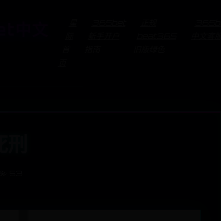
星
365bet
正规
365b
et中文
际
新手开户
beat365
中文客
首
指南
旧版绿色
页
死刑
💫 53