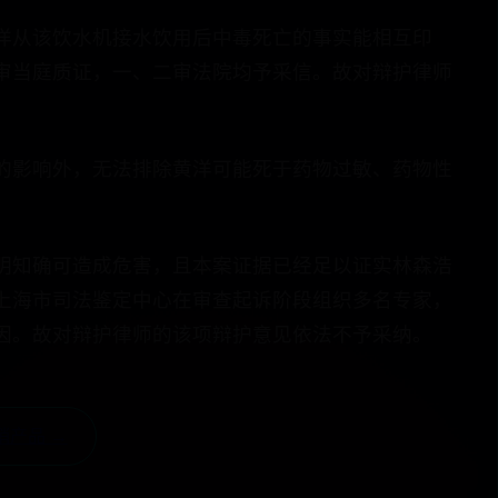
洋从该饮水机接水饮用后中毒死亡的事实能相互印
审当庭质证，一、二审法院均予采信。故对辩护律师
的影响外，无法排除黄洋可能死于药物过敏、药物性
明知确可造成危害，且本案证据已经足以证实林森浩
上海市司法鉴定中心在审查起诉阶段组织多名专家，
因。故对辩护律师的该项辩护意见依法不予采纳。
销产品 →