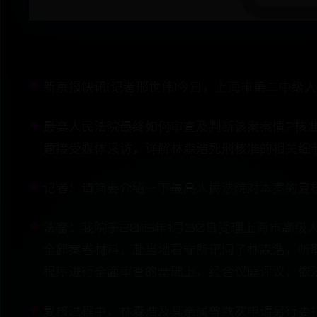
新京报快讯(记者邢世伟)今日，上海市第二中级
最高人民法院最终如何审查及判断该案案情?核
题接受媒体采访，详解林森浩死刑核准的相关细
记者：请简要介绍一下最高人民法院对本案的复
法官：我院于2015年1月30日受理上海市高
全部案卷材料，赴当地看守所讯问了林森浩，听
程序进行全面审查的基础上，经合议庭评议，依
复核过程中，林森浩及其亲属曾数次申请另行委