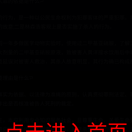
人罪的依据是什么?
的行为，是一种以公民生命权利为犯罪客体的严重犯罪。
的故意;二是林森浩客观上是否实施了杀人的行为。
前一年多做医学动物实验时，使用过二甲基亚硝胺，了解
大剂量的二甲基亚硝胺原液，致被害人黄洋接水饮用后中
意延误对被害人救治，其杀人故意明显，其行为确已构成
要理由是什么?
事实为依据、以法律为准绳的原则，认真贯彻罪刑法定、
作出是否核准被告人死刑的裁定。
生，本应利用专业知识服务社会，且尊重生命、关爱生命
点击进入首页
意向饮水机内投放剧毒化学品，故意杀死无辜的被害人，