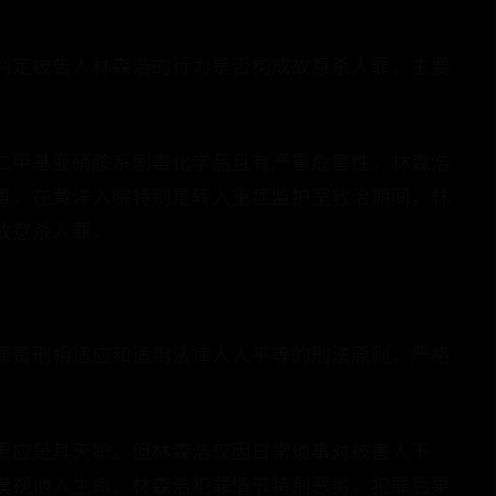
判定被告人林森浩的行为是否构成故意杀人罪，主要
二甲基亚硝胺系剧毒化学品且有严重危害性。林森浩
毒。在黄洋入院特别是转入重症监护室救治期间，林
故意杀人罪。
罪责刑相适应和适用法律人人平等的刑法原则，严格
更应是其天职。但林森浩仅因日常琐事对被害人不
漠视他人生命。林森浩犯罪情节特别恶劣，犯罪后果