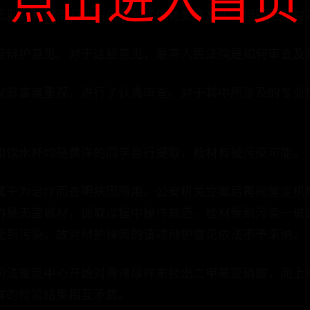
死刑。林森浩归案后虽能如实供述犯罪事实，但不足以对
些辩护意见。对于这些意见，最高人民法院是如何审查及
议庭高度重视，进行了认真审查。对于其中所涉及的专业
和饮水杯均是黄洋的同学自行提取，检材有被污染可能。
属于为治疗而查明病因所用。公安机关立案后再向鉴定机
的是无菌器材，提取过程中操作规范。检材受到污染一说
受到污染。故对辩护律师的该项辩护意见依法不予采纳。
司法鉴定中心开始对黄洋尿样未检出二甲基亚硝胺，而上
样的检验结果相互矛盾。