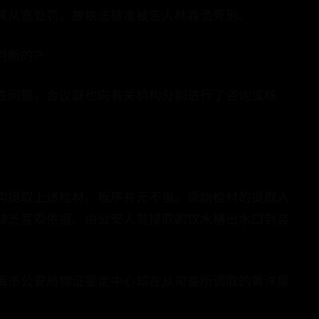
其从宽处罚。故依法核准被告人林森浩死刑。
判断的?
性问题，合议庭也向有关机构分别进行了咨询或核
构提取上述检材，程序并无不当。原始检材的提取人
缺乏客观依据。由公安人员提取的饮水桶出水口封装
海市公安局物证鉴定中心却在从司鉴所调取的黄洋尿