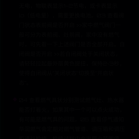
无电，物联表显示1-2节电，或卡表显示
lo（低电量），需要更换电池。03 查看阀
门状态表前阀是否开启 >>家中燃气阀门一
般可分为表前阀、灶前阀，家中没有燃气
时，可先看一下上述阀门是否全部开启。自
闭阀是否开启 >>若自闭阀处于关闭状态，
请轻轻拉起最外层黄色提扭，保持2~3秒，
使得自闭阀从“关闭状态”切换至“开启状
态”。
04 查看燃气具状分别测试燃气灶、热水器
能否打着火，如果其中一个可以点火成功，
有可能是燃气具的问题。05 查看停气通知
华润燃气会定期对燃气管道、调压箱和调压
柜进行检修，检修过程中会出现小范围停