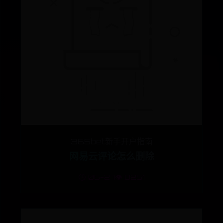
365bet新手开户指南
网易云评论怎么删除
🕒 06-27
👁️ 8251