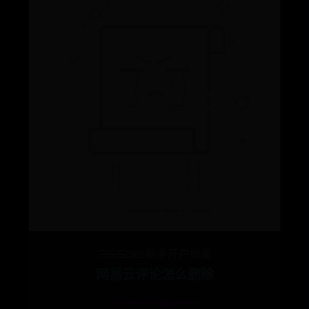
365bet新手开户指南
网易云评论怎么删除
🕒 06-27
👁️ 8251