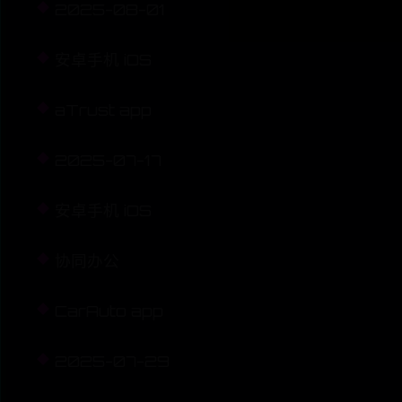
2025-08-01
安卓手机 iOS
aTrust app
2025-07-17
安卓手机 iOS
协同办公
CarAuto app
2025-07-29