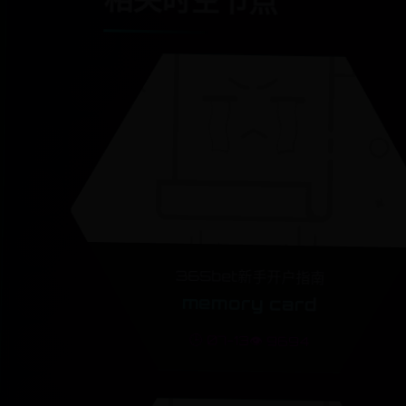
365bet新手开户指南
memory card
🕒 07-13
👁️ 9694