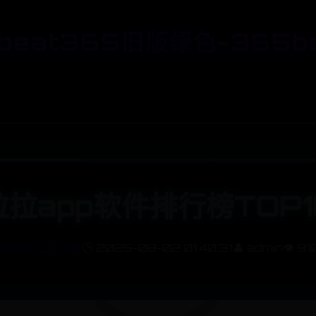
beat365旧版绿色-365b
拉app软件排行榜TOP
at365旧版绿色
🕒 2025-08-02 01:40:31
👤 admin
👁️ 9