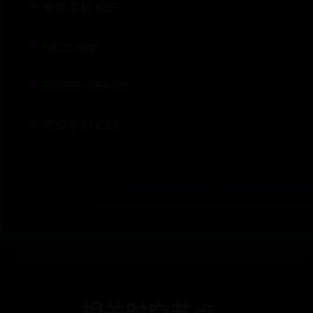
安卓手机 iOS
Nico app
2025-08-01
安卓手机 iOS
← 求甘南旅游路线攻略：探索藏地秘境的
相关时空节点