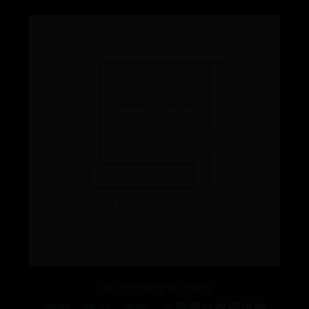
365bet新手开户指南