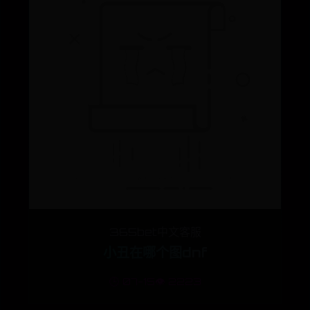
365bet中文客服
小丑在哪个图dnf
🕒 07-15
👁️ 2223