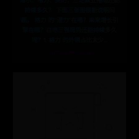
海尔、格力、美的，三足鼎立格局还能
持续多久？ 下面三张图很能说明问
题， 格力 的“潜力”在哪？未来增长引
擎在哪？白电三强局势还能持续多久
呢？1. 格力 的外销占比太少...
🕒 07-04
👁️ 2590