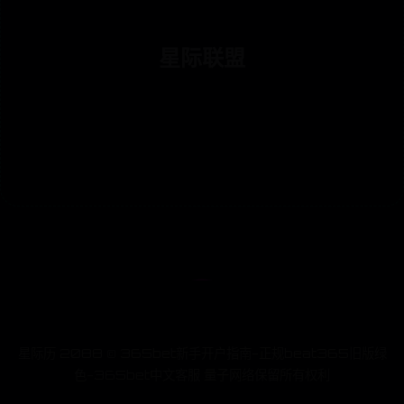
星际联盟
星际历 2088 © 365bet新手开户指南-正规beat365旧版绿
色-365bet中文客服 量子网络保留所有权利