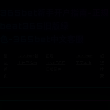
365bet新手开户指南-正规
beat365旧版绿
色-365bet中文客服
星
365bet新
正规
365bet
超
际
手开户指南
beat365
中文客服
维
首
旧版绿色
搜
页
索