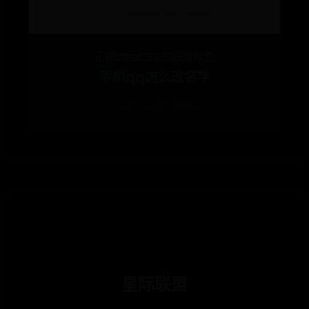
正规beat365旧版绿色
手机qq怎么改名字
🕒 07-14
👁️ 4296
星际联盟