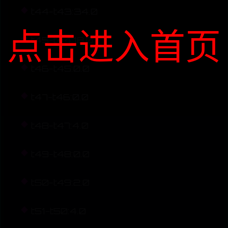
t44-t43:34.0
点击进入首页
t45-t44:18.0
t46-t45:0.0
t47-t46:0.0
t48-t47:4.0
t49-t48:0.0
t50-t49:2.0
t51-t50:4.0