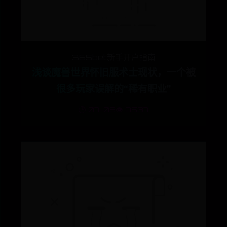
365bet新手开户指南
浅谈魔兽世界怀旧服术士现状，一个被
很多玩家误解的“稀有职业”
🕒 07-08
👁️ 9537