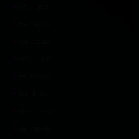
t12-t11:0.0
t13-t12:0.0
t14-t13:0.0
t15-t14:0.0
t16-t15:0.0
t17-t16:0.0
t18-t17:33.0
t19-t18:4.0