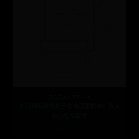
365bet中文客服
如何判断市场处于牛市还是熊市？五大
核心指标解析
🕒 07-21
👁️ 9756