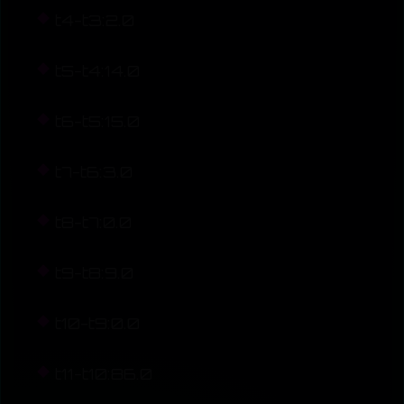
t4-t3:2.0
t5-t4:14.0
t6-t5:15.0
t7-t6:3.0
t8-t7:0.0
t9-t8:9.0
t10-t9:0.0
t11-t10:86.0