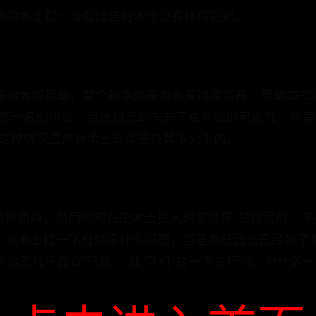
装的术士和一身蓝绿装的术士没有任何区别。
很大的帮助，整个副本效率也会变得非常高，但是DPS
夺第一名的机会，但是自己却失去了拿补贴的可能性，毕
，这种情况显然对术士玩家是极其不公平的。
题被质疑，然而问题在于术士拉人的原则是“只拉远的，不
话，喊术士拉一下自然没什么问题，但是那些团长已经喊了
地图几乎都有“飞机”，找“飞机”拉一下总行吧，为什么