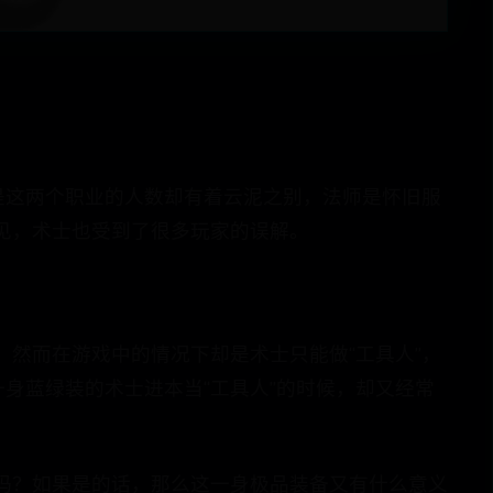
是这两个职业的人数却有着云泥之别，法师是怀旧服
见，术士也受到了很多玩家的误解。
然而在游戏中的情况下却是术士只能做“工具人”，
一身蓝绿装的术士进本当“工具人”的时候，却又经常
吗？如果是的话，那么这一身极品装备又有什么意义