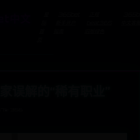
星
365bet
正规
365b
et中文
际
新手开户
beat365
中文客
首
指南
旧版绿色
页
家误解的“稀有职业”
37
💫 356