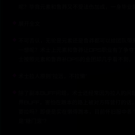
呢？毕竟元素和鲁莽又不受法伤加成，一身毕业
展开全文
不可否认，无论是元素还是鲁莽都可以给团队带来
一想呢？术士上元素和鲁莽让DPS职业有了争
士按照元素和鲁莽补DPS的金团却几乎看不到
术士拉人原则“拉远，不拉懒”
除了副本BUFF问题，术士还经常因为拉人的问
界BUFF，害怕在跑本的路上被对方阵营打的
要拉吗？即便是实在懒得跑本，目前怀旧服中各个
是“糖门滚”？