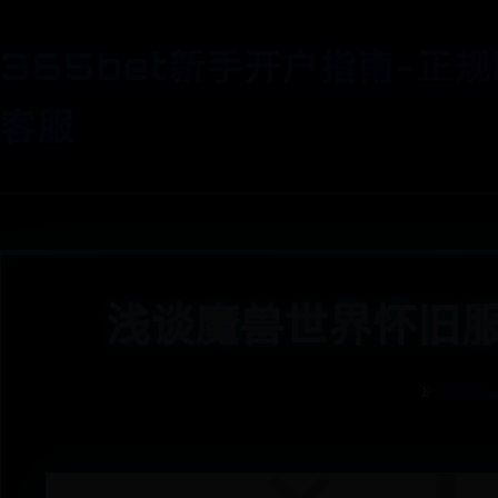
365bet新手开户指南-正规
客服
浅谈魔兽世界怀旧服
📡
365b