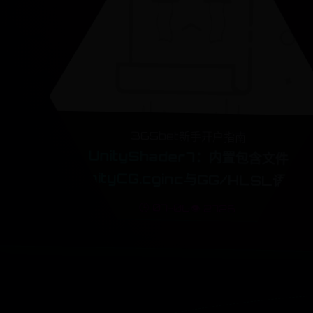
365bet新手开户指南
UnityShader7：内置包含文件
UnityCG.cginc与GG/HLSL语义
🕒 07-06
👁️ 2726