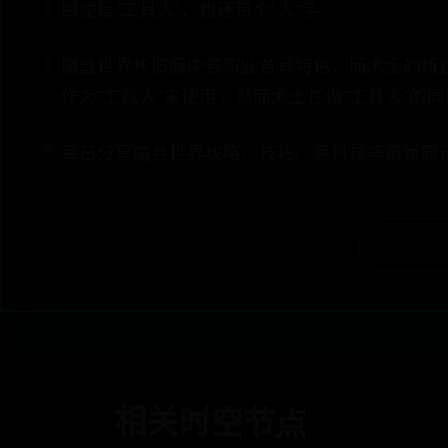
即便是“工具人”，也还带个“人”字
魔兽世界怀旧服中各职业各具特色，而术士的特
作为“工具人”来使用，然而术士在做“工具人”的
每日分享魔兽世界攻略、技巧、黑科技等最新原
← 15
相关时空节点