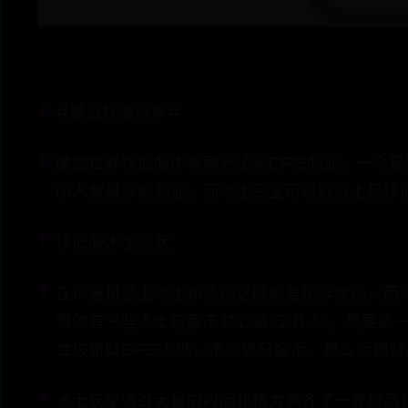
#夏日好游分享#
魔兽世界怀旧服中有两大法系DPS职业，一个
中人数最多的职业，而术士完全可以称得上是怀
怀旧服术士现状
在伤害排名上术士和法师之前的差距非常小，而
偶尔有一些术士玩家不甘心做“工具人”，想要飙
会被质疑DPS太低，不应该分金币。那么问题就
术士玩家通过大量的时间和精力凑齐了一身极品