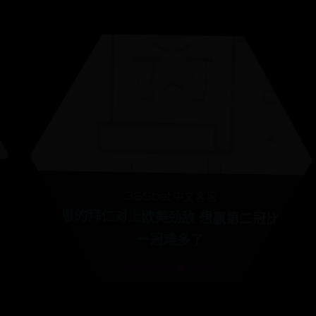
365bet中文客服
凯恩的拜仁对上欧美劲敌 想赢第二冠比第
一冠难多了
🕒 06-27
👁️ 965