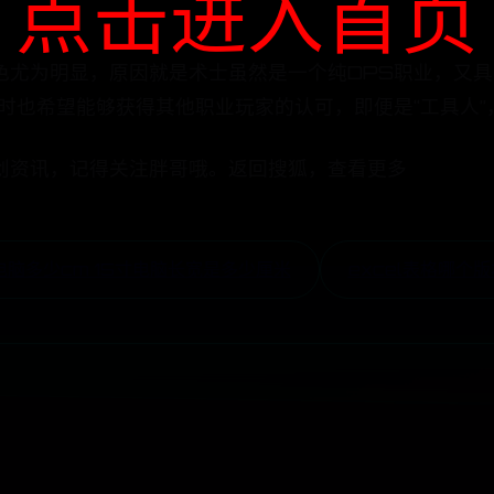
点击进入首页
色尤为明显，原因就是术士虽然是一个纯DPS职业，又
同时也希望能够获得其他职业玩家的认可，即便是“工具人”
创资讯，记得关注胖哥哦。返回搜狐，查看更多
寸电脑多少cm 15寸电脑长宽是多少厘米
excel表格哪个版