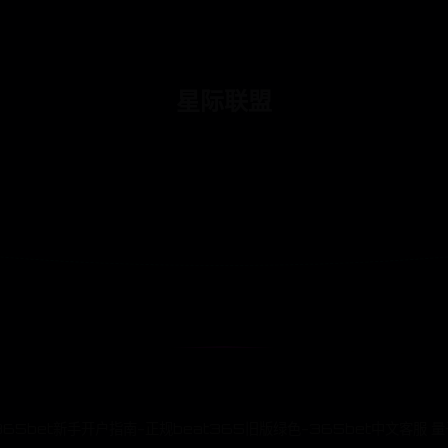
星际联盟
 365bet新手开户指南-正规beat365旧版绿色-365bet中文客服