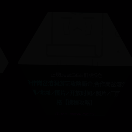
正规beat365旧版绿色
合作岗岔溶洞游玩攻略简介,合作岗岔溶洞
门票/地址/图片/开放时间/照片/门票价
格【携程攻略】
🕒 07-05
👁️ 8656