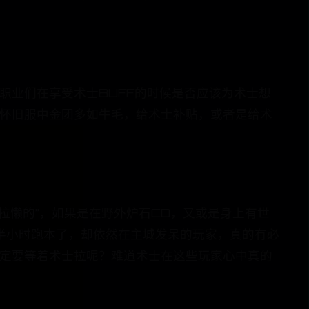
职业们在享受术士BUFF的时候是否应该为术士想
竟怀旧服中金团多如牛毛，给术士补贴，或者是给术
拉懒的”，如果是在野外炉石CD，又或是身上有世
半小时跑本了，却依然在主城发呆的玩家，真的有必
一定要等着术士拉呢？难道术士在这些玩家心中真的