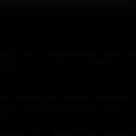
是法师，一个是术士，随着这两个职业都是法系DPS，但
旧服中的稀有职业，因为稀有，所以话语权就低，久而久
法师之所以排在术士前面，也和术士的元素有很大的关系，
一飙DPS，往往还要背上“自私自利”的污名。然而当一名
出现了。
装备究竟是为了什么，难道就是为了帮别人上元素和鲁莽