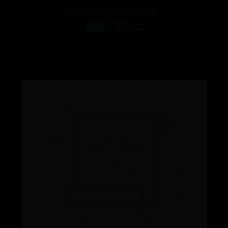
正规beat365旧版绿色
髌腱炎是什么
🕒 12-23
👁️ 1651