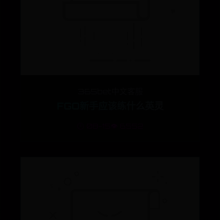
365bet中文客服
FGO新手应该练什么英灵
🕒 08-15
👁️ 6552