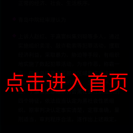
正常的经济、社会、生活秩序。
青岛中院经审理认为
上诉人赵红、于瀛寰纠集刘聪等多人，通过
实施组织卖淫、敲诈勒索等犯罪活动，攫取
经济利益，采取暴力、胁迫等手段，有组织
地实施了数起犯罪活动，为非作恶，称霸一
点击进入首页
方，在青岛市黄岛区部分区域形成非法控
制，严重破坏了当地的社会、生活秩序。赵
红、于瀛寰犯罪组织符合黑社会性质组织的
四个特征，依法应当认定为黑社会性质组
织。原审判决认定事实清楚，定罪准确，量
刑适当，审判程序合法。遂作出上述裁定。