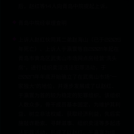
后，赵红等14人向青岛中院提起上诉。
青岛中院经审理查明
上诉人赵红伙同其二弟赵海山（已于2005
年死亡）、上诉人于瀛寰等自2001年起在
青岛市黄岛区武夷山市场网点房经营“洗头
房”，进行组织卖淫违法犯罪活动，于
2007年年底开始确立了在武夷山市场“一
家独大”的地位，并逐步发展成了以赵红、
于瀛寰为首的较为稳定的犯罪组织。该组织
人数众多，骨干成员基本固定，为维护其利
益、树立非法权威、获取经济利益，先后实
施敲诈勒索、寻衅滋事、组织卖淫等多起违
法犯罪活动，形成了以赵红、于瀛寰为组