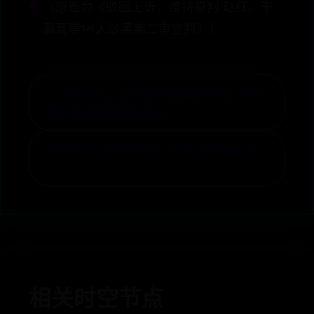
（原题为《驳回上诉，维持原判 赵红、于
瀛寰等14人涉黑案二审宣判》）
← 民国为什么会出现军阀混战的现象？各省
当时又隶属于哪个军阀？
你愿意为你的狗狗安装一个什么样的App？
→
相关时空节点