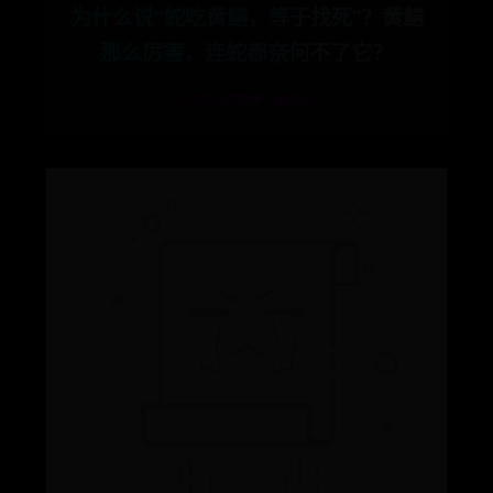
为什么说“蛇吃黄鳝，等于找死”？黄鳝
那么厉害，连蛇都奈何不了它？
🕒 11-09
👁️ 9061