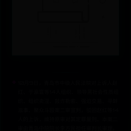
10月9日，青岛市中级人民法院对上诉人赵
红、于瀛寰等14人组织、领导黑社会性质组
织、组织卖淫、敲诈勒索、强迫交易、寻衅
滋事、聚众斗殴案二审宣判，驳回赵红等14
人的上诉，维持原审对其定罪量刑。本案二
审由青岛中院院长李方民担任审判长审理。