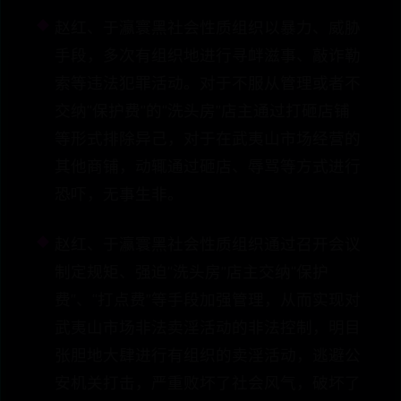
赵红、于瀛寰黑社会性质组织以暴力、威胁
手段，多次有组织地进行寻衅滋事、敲诈勒
索等违法犯罪活动。对于不服从管理或者不
交纳“保护费”的“洗头房”店主通过打砸店铺
等形式排除异己，对于在武夷山市场经营的
其他商铺，动辄通过砸店、辱骂等方式进行
恐吓，无事生非。
赵红、于瀛寰黑社会性质组织通过召开会议
制定规矩、强迫“洗头房”店主交纳“保护
费”、“打点费”等手段加强管理，从而实现对
武夷山市场非法卖淫活动的非法控制，明目
张胆地大肆进行有组织的卖淫活动，逃避公
安机关打击，严重败坏了社会风气，破坏了