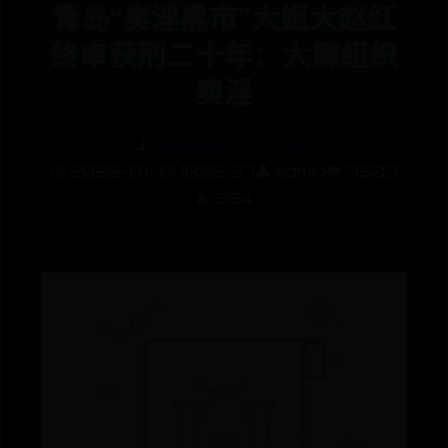
青岛“卖淫黑市”大姐大赵红
终审获刑二十年：大肆组织
卖淫
📡
365bet新手开户指南
🕒 2026-01-15 18:25:37
👤 admin
👁️ 9503
💫 864