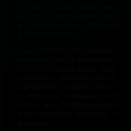
织、领导者，上诉人刘聪、李晨辉、李喜
霞、王显波、严光辉为骨干成员和积极参加
者，上诉人金保坤、许宏林、蒋亚东为一般
参加者的黑社会性质组织。
以赵红、于瀛寰为首的黑社会性质组织自
2007年开始，通过在青岛市黄岛区武夷山
市场一期网点房等地经营“洗头房”，组织卖
淫违法犯罪活动，同时向武夷山市场内“洗
头房”收取“保护费”、“管理费”等，获取暴
利，敛取非法钱财，使该组织具有了一定的
经济实力。赵红、于瀛寰将获取的经济利益
部分用于组织成员分配、配发作案工具、犯
罪善后处理等。