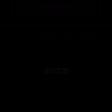
🕒 06-28
👁️ 2598
星际联盟