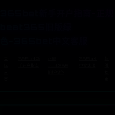
365bet新手开户指南-正规
beat365旧版绿
色-365bet中文客服
星
365bet新
正规
365bet
超
际
手开户指南
beat365
中文客服
维
首
旧版绿色
搜
页
索