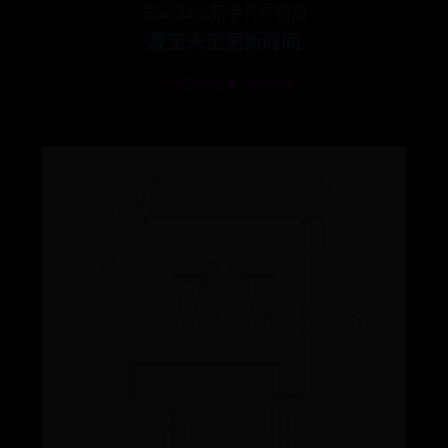
365bet新手开户指南
夏至未至更新时间
🕒 10-02
👁️ 8684