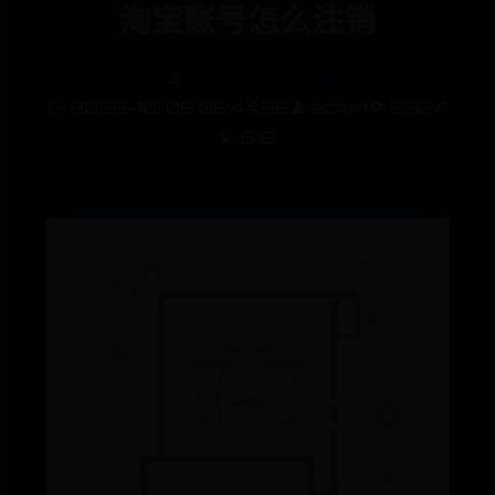
淘宝账号怎么注销
📡
365bet中文客服
🕒 2025-10-06 06:44:56
👤 admin
👁️ 5324
💫 612