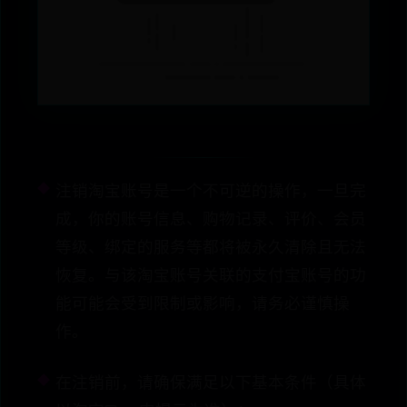
注销淘宝账号是一个不可逆的操作，一旦完
成，你的账号信息、购物记录、评价、会员
等级、绑定的服务等都将被永久清除且无法
恢复。与该淘宝账号关联的支付宝账号的功
能可能会受到限制或影响，请务必谨慎操
作。
在注销前，请确保满足以下基本条件（具体