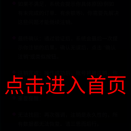
如果不满足，系统会提示你具体原因(例如
有未完成的订单、有余额等)，你需要先解决
这些问题才能继续注销。
最终确认：通过验证后，系统会最后一次提
示你注销的后果，确认无误后，点击 “确认
注销”或类似按钮。
注销完成：操作成功后，账号将被注销，你
点击进入首页
会自动退出登录。
重要提醒：
无法找回：再次强调，注销是永久性的，所
有数据都无法恢复。请三思而后行。