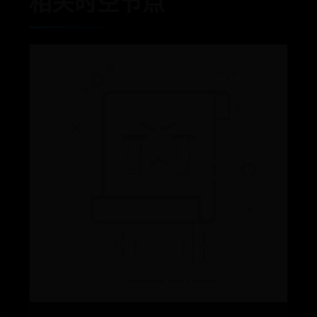
相关时空节点