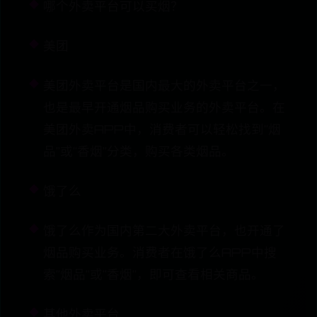
哪个外卖平台可以买烟？
美团
美团外卖平台是国内最大的外卖平台之一，
也是最早开通烟品购买业务的外卖平台。在
美团外卖APP中，消费者可以轻松找到“烟
品”或“香烟”分类，购买各类烟品。
饿了么
饿了么作为国内第二大外卖平台，也开通了
烟品购买业务。消费者在饿了么APP中搜
索“烟品”或“香烟”，即可查看相关商品。
其他外卖平台