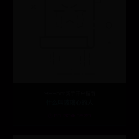
365bet新手开户指南
什么叫玻璃心的人
🕒 07-02
👁️ 7609