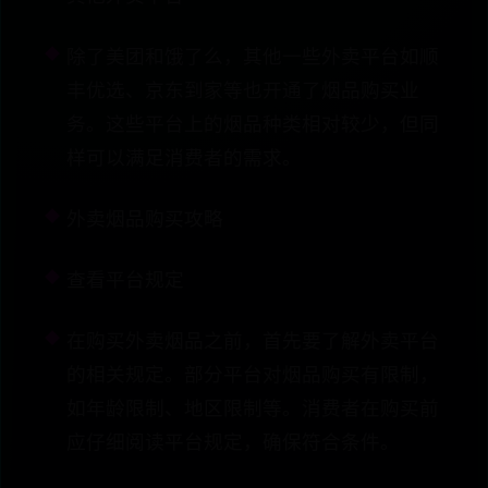
除了美团和饿了么，其他一些外卖平台如顺
丰优选、京东到家等也开通了烟品购买业
务。这些平台上的烟品种类相对较少，但同
样可以满足消费者的需求。
外卖烟品购买攻略
查看平台规定
在购买外卖烟品之前，首先要了解外卖平台
的相关规定。部分平台对烟品购买有限制，
如年龄限制、地区限制等。消费者在购买前
应仔细阅读平台规定，确保符合条件。