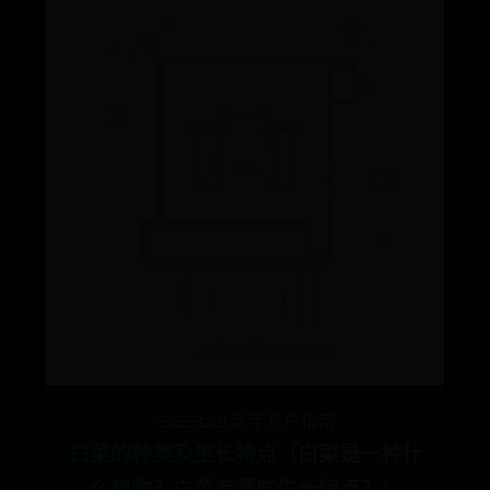
365bet新手开户指南
白菜的种类及生长特点（白菜是一种什
么植物？白菜有哪些生长特点？）