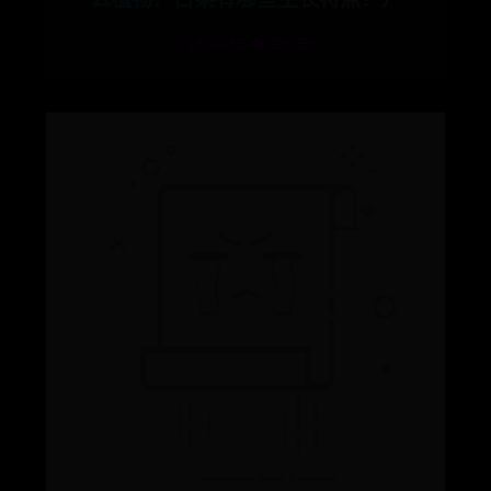
🕒 07-05
👁️ 9536