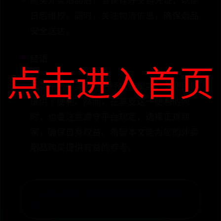
购买外卖烟品后，要保存好交易凭证，以便
日后维权。同时，关注物流信息，确保烟品
安全送达。
结语
点击进入首页
外卖平台购买烟品已经成为现实，为烟民们
提供了便利。然而，在享受这一便利的同
时，也要注意遵守平台规定，选择正规商
家，确保自身权益。希望本文能为您的外卖
烟品购买提供有益的参考。
← 何为“道术”？道家的主要“道术”，都有哪
些