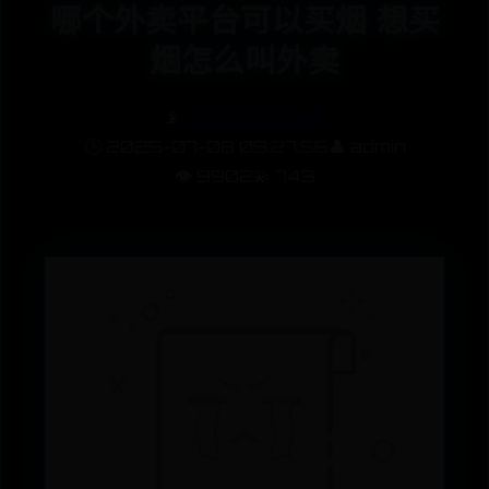
哪个外卖平台可以买烟 想买
烟怎么叫外卖
📡
365bet中文客服
🕒 2025-07-08 09:27:56
👤 admin
👁️ 9902
💫 743