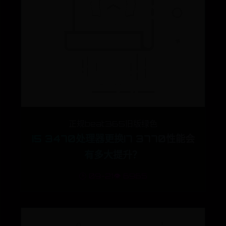
正规beat365旧版绿色
I5 3470处理器更换I7 3770性能会
有多大提升？
🕒 09-21
👁️ 6965