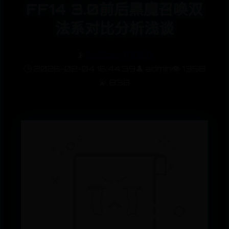
FF14 3.0前后黑魔召唤双
法系对比分析浅谈
📡
365bet中文客服
🕒 2026-02-04 16:44:39
👤 admin
👁️ 1358
💫 838