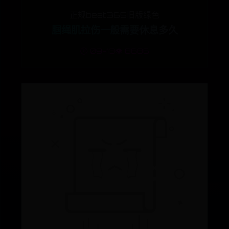
正规beat365旧版绿色
腘绳肌拉伤一般需要休息多久
🕒 09-13
👁️ 8686