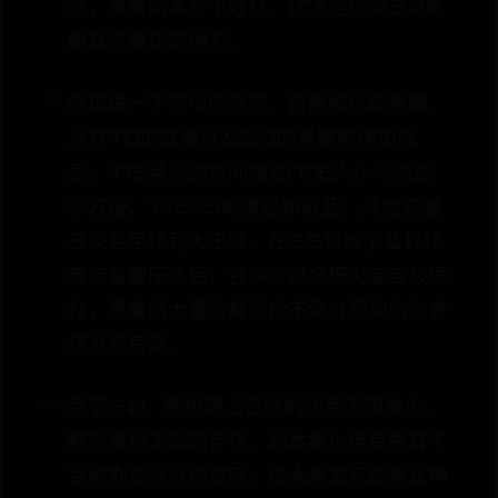
荒，黑魔副本并不好打，这才是所谓3.0黑
魔真正难玩的地方。
简单说一下巴哈的开荒，召唤相比较黑魔，
只有T8的缺蓝以及2.3的黑魔单体加强
后、T12黑火的瞬间爆发AOE大小鸟消血
不方便、T13P3的清怪和缺蓝，其他方面
召唤甚至还利大于弊。在2.5修改了蓝耗还
有装备碾压之后，召唤可以全程火宝宝极限
打，黑魔则太看脸群怪抢不到分配到的伤害
还没开荒高。
到了3.0，练级路上召唤的优势无限放大，
野外泰坦无敌的存在，副本群小怪良辰有千
百种办法分分钟清完，以太爆发完还有龙神