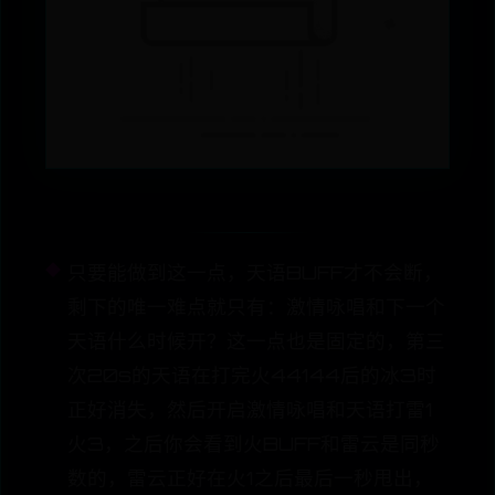
只要能做到这一点，天语BUFF才不会断，
剩下的唯一难点就只有：激情咏唱和下一个
天语什么时候开？这一点也是固定的，第三
次20s的天语在打完火44144后的冰3时
正好消失，然后开启激情咏唱和天语打雷1
火3，之后你会看到火BUFF和雷云是同秒
数的，雷云正好在火1之后最后一秒甩出，