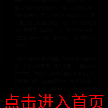
神的时机必须都是在龙神同调最后5秒内，
这样的容错率简直另人发指。即使是在那15
秒的龙神内，要么溃烂没打在3dot上，要
么最后死亡轮回没打出，几乎每一次都在发
生。最后再一算收益，多一发溃烂只有15，
而重复补dot的损失要好几百，我的内心是
崩溃的。
大前天刚满级拿好技能，前天开始试着打木
桩，还是云神武器，瞎几把乱打，最高也只
有950，昨天换完武神武器又随便撸了把
还各种打错，1000都没有，完全没法看。
然后请教了下我们服务器上了法系琅琊榜的
点击进入首页
贴吧大神，首发了召唤的邓紫棋的咆哮，表
示也就只能打1000出头，还不信我云神武