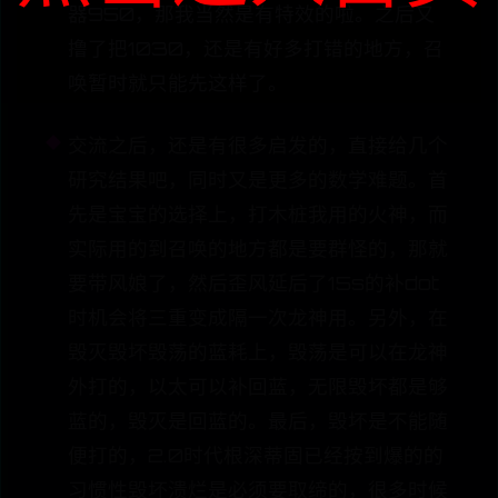
器950，那我当然是有特效的啦。之后又
撸了把1030，还是有好多打错的地方，召
唤暂时就只能先这样了。
交流之后，还是有很多启发的，直接给几个
研究结果吧，同时又是更多的数学难题。首
先是宝宝的选择上，打木桩我用的火神，而
实际用的到召唤的地方都是要群怪的，那就
要带风娘了，然后歪风延后了15s的补dot
时机会将三重变成隔一次龙神用。另外，在
毁灭毁坏毁荡的蓝耗上，毁荡是可以在龙神
外打的，以太可以补回蓝，无限毁坏都是够
蓝的，毁灭是回蓝的。最后，毁坏是不能随
便打的，2.0时代根深蒂固已经按到爆的的
习惯性毁坏溃烂是必须要取缔的，很多时候