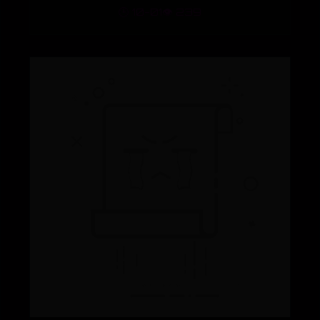
🕒 10-01
👁️ 239