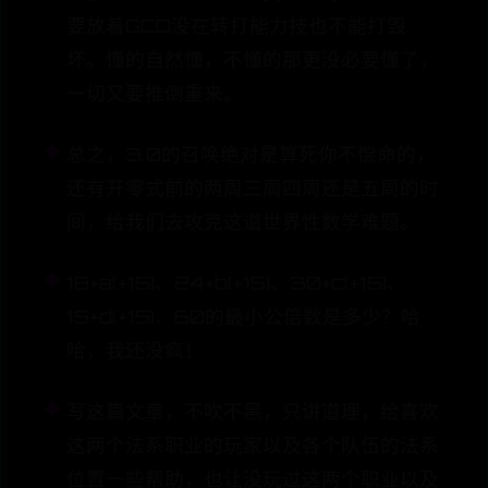
要放着GCD没在转打能力技也不能打毁
坏。懂的自然懂，不懂的那更没必要懂了，
一切又要推倒重来。
总之，3.0的召唤绝对是算死你不偿命的，
还有开零式前的两周三周四周还是五周的时
间，给我们去攻克这道世界性数学难题。
18+a(+15)、24+b(+15)、30+c(+15)、
15+d(+15)、60的最小公倍数是多少？哈
哈，我还没疯！
写这篇文章，不吹不黑，只讲道理，给喜欢
这两个法系职业的玩家以及各个队伍的法系
位置一些帮助，也让没玩过这两个职业以及