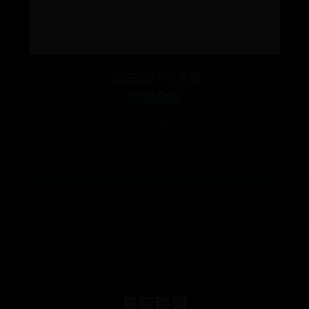
365bet中文客服
动漫杂志
🕒 07-26
👁️ 3856
星际联盟