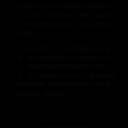
没有深入研究的玩家能够真正理解各自特
点，还原一个真实的法系。毕竟，法系双修
在T奶三修面前不值一提，更何况还要全职
业制霸。
以上的很多观点，必然会遭到各种口诛笔
伐，那只能说你们根本不了解这两个法系职
业。黑魔脸好撞壁召唤隐身的时代已经过
去，接下来又会是什么时代呢？是扣脚魔继
续独霸榜单？还是数学召的逆袭与反逆袭？
返回搜狐，查看更多
← 崩坏3/女武神图鉴