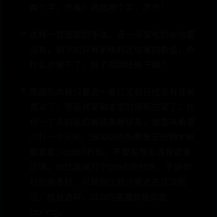
两个字，完美！再加两个字，灵性！
这样一套固定的手法，连一点变化的余地都
没有，剩下的只有系统判定伤害的数值，你
什么也做不了，除了扣脚还能干嘛？
黑魔的木桩只要这一套打完就已经没有任何
意义了，然后就是副本里的随机应变了。任
何一丁点的走位躲技能断读条，就意味着要
少打一个火4，3600点伤害按三分钟木桩
算就是少20点秒伤，不要妄想去违背这条
定律。你比我高几个20点的秒伤，不是你
打的有多好，只是你比我少被点名几次而
已，就是这样，3.0的黑魔就是如此
boring。