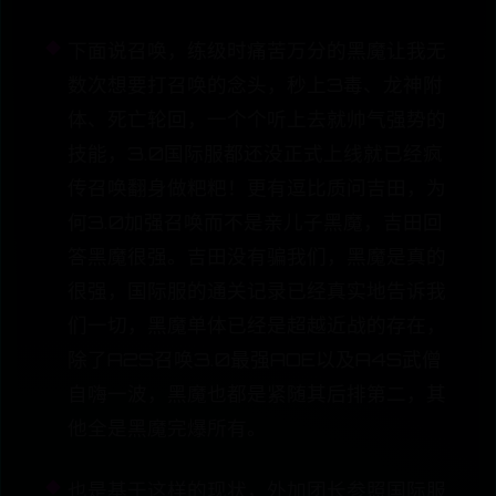
下面说召唤，练级时痛苦万分的黑魔让我无
数次想要打召唤的念头，秒上3毒、龙神附
体、死亡轮回，一个个听上去就帅气强势的
技能，3.0国际服都还没正式上线就已经疯
传召唤翻身做粑粑！更有逗比质问吉田，为
何3.0加强召唤而不是亲儿子黑魔，吉田回
答黑魔很强。吉田没有骗我们，黑魔是真的
很强，国际服的通关记录已经真实地告诉我
们一切，黑魔单体已经是超越近战的存在，
除了A2S召唤3.0最强AOE以及A4S武僧
自嗨一波，黑魔也都是紧随其后排第二，其
他全是黑魔完爆所有。
也是基于这样的现状，外加团长参照国际服