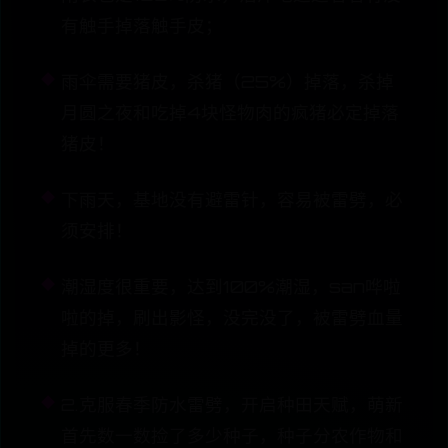
有触手掉落触手皮；
雨伞需要猪皮，杀猪（25%）掉落，杀掉
月圆之夜和吃掉4块怪物肉的疯猪必定掉落
猪皮！
下雨天，基地没有避雷针，容易被雷劈，必
须安排！
潮湿度很重要，达到100%潮湿，san哗啦
啦的掉，刷出影怪，没完没了，被雷劈血量
掉的更多！
2.克服春季防水雷劈，开启种田天赋，萌新
首先数一数捡了多少种子，种子分农作物和