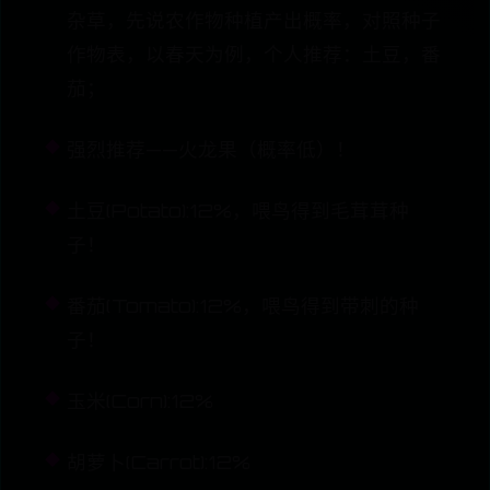
杂草，先说农作物种植产出概率，对照种子
作物表，以春天为例，个人推荐：土豆，番
茄；
强烈推荐——火龙果（概率低）！
土豆(Potato):12%，喂鸟得到毛茸茸种
子！
番茄(Tomato):12%，喂鸟得到带刺的种
子！
玉米(Corn):12%
胡萝卜(Carrot):12%