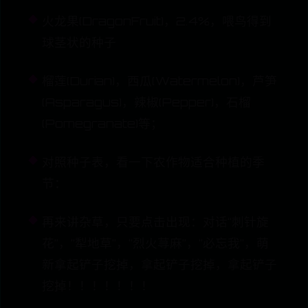
火龙果(DragonFruit)，2.4%，喂鸟得到
球茎状的种子
榴莲(Durian)，西瓜(Watermelon)，芦笋
(Asparagus)，辣椒(Pepper)，石榴
(Pomegranate)等；
对照种子表，看一下农作物适合种植的季
节：
再来讲杂草，只要点击出现：对话“刺针旋
花”，“犁地草”，“烈火荨麻”，“必忘我”，萌
新拿起铲子挖掉，拿起铲子挖掉，拿起铲子
挖掉！！！！！！！