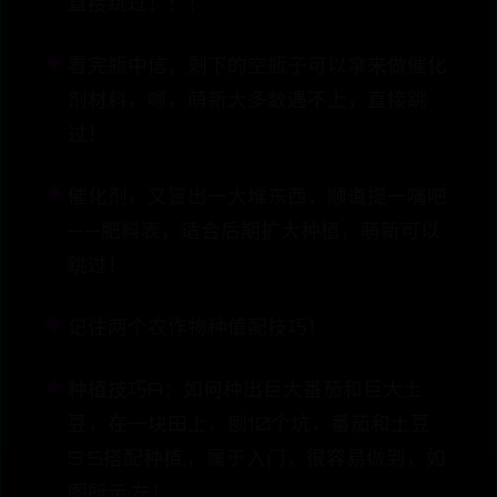
直接跳过！！！
看完瓶中信，剩下的空瓶子可以拿来做催化
剂材料，嗯，萌新大多数遇不上，直接跳
过！
催化剂，又冒出一大堆东西，顺道提一嘴吧
——肥料表，适合后期扩大种植，萌新可以
跳过！
记住两个农作物种值配技巧！
种植技巧A：如何种出巨大番茄和巨大土
豆，在一块田上，刨10个坑，番茄和土豆
5:5搭配种植,，属于入门，很容易做到，如
图所示·左！