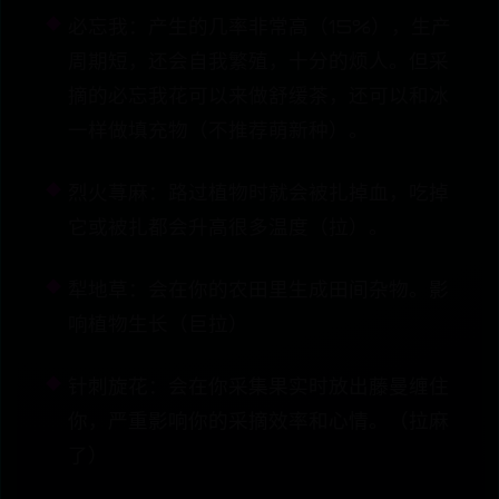
必忘我：产生的几率非常高（15%），生产
周期短，还会自我繁殖，十分的烦人。但采
摘的必忘我花可以来做舒缓茶，还可以和冰
一样做填充物（不推荐萌新种）。
烈火荨麻：路过植物时就会被扎掉血，吃掉
它或被扎都会升高很多温度（拉）。
犁地草：会在你的农田里生成田间杂物。影
响植物生长（巨拉）
针刺旋花：会在你采集果实时放出藤曼缠住
你，严重影响你的采摘效率和心情。（拉麻
了）