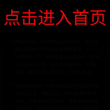
点击进入首页
用锤子砸碎巨型（巨大）作物有75%的概
率收获3个果实和2个种子，有25%的概率
收获2个果实和3个种子。
种植技巧B：如何种出巨大火龙果，探图过
程捡到的种子种出火龙果概率很低，不过，
只要种出一个，直接用番茄火龙果2：1搭配
种巨大的火龙果，开启右边进阶版，开垦2
块地，搭配种植比是12:6，如图所示·右！
萌新想要在第一个春天做出图中右边进阶版
巨大火龙果，难度极大，99%的老农也做
不到，大部分老登运气差，通常选择直接出
海找月岛，打死月岛热泉附近的红色蝾螈获