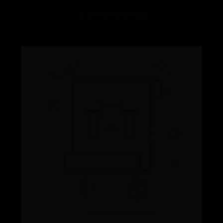
🕒 07-27
👁️ 2490