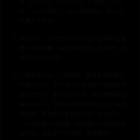
命（20及格，＞30优质），理智（15合
格，＞20优质），战斗玩家回血，回san
权重大于饥饿！
除此之外，食材的获取比较容易是萌新最重
要的考量因素，啥也没种出来，想屁吃，老
老实实吃肉丸吧！
5.春季BOSS——麋鹿鹅，最没有存在感的
四季BOSS，除了会顶人和吼叫打落玩家手
持的武器外，真没啥危险性，不过麋鹿鹅幼
崽相当恶心，雷劈在麋鹿鹅蛋后出生，杀掉
麋鹿鹅，麋鹿鹅幼崽瞬间发狂，为母报仇，
一招爱的魔力转圈圈，玩家躲闪不及很容易
被创死，羽毛是个好东西，夏季要用！