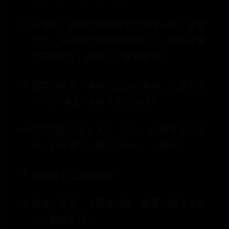
4.食谱：收获的农作物生吃效果一般，推荐
烹饪，小伙伴们早就吃腻肉丸了，野外采集
太不稳定了，推荐几个萌新食谱！
蔬菜鸡尾酒：单纯的回san食物，土豪配方
——3个番茄+冰块（多挖冰块）
花式回旋块茎：土豆（≥1），这是常见的食
材，挺好做的，回血回san，一般般！
单纯烤土豆回血20！
奶油土豆泥：土豆有的是，需要大蒜不太好
办，整体还行！