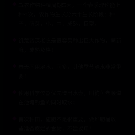
3.农作物种植周期5天，一个春季理论能上
种4次，农作物生长分六个生长阶段：种
子，萌芽，小，中，成熟，巨型。
饥荒资深老农是很容易种出巨大作物，萌新
嘛，成熟及格！
春天不用浇水，雨多，其他季节浇水非常重
要！
使用科学仪器优先造出水壶，叫钓鱼老顺道
在池塘钓鱼的同时取水；
首次种田，施肥不是很重要，做堆肥桶放一
些准备腐烂的食物，不建议用！