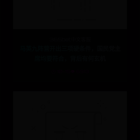
365bet中文客服
马英九阵营开出三项硬条件，国民党主
席均要符合，背后有何玄机
🕒 10-15
👁️ 6913