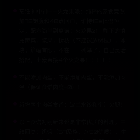
烹饪·神中神——火龙果派：纯粹的素食竟然
加75饱腹和40点回血，维持15s体温恒
定，配方简单到离谱：火龙果≥1，剩下的填
充蔬菜，浆果，树枝（不建议放树枝），冰
块；篇幅有限，不在一一列举了，自己灵活
搭配，土豪直接4个火龙果！！！！！
不能添加肉蛋，不能添加肉蛋，不能添加肉
蛋（保证食谱肉度=0）！
新增两个肉类食谱：波兰水饺和蜜汁火腿！
以上食谱对萌新来说是非常优质的料理，三
维回复：饥饿（37及格，＞50优质），生