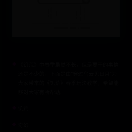
《饥荒》中春季虽然不长，但是要干的事情
还是不少的，下面是由“穿过乌云见日月”为
大家带来的《饥荒》春季玩法教学，希望能
够对大家有所帮助。
饥荒
奇幻,