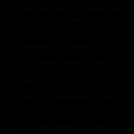
真不如捡牛牛的便便，也可以喂猪哥4块怪
物肉，在猪哥周围丢一堆胡萝卜浆果什么的
素食让猪哥捡吃，产出便便；
最高贵的肥料——格罗姆的唾液；
记住：对话普通农作物得到“开心”提示，然
后施肥，采摘成熟的开心农作物容易得到2
颗种子！
有些天选之子还能捡到瓶中信>2，看完瓶
中信发现隐藏的海外岛屿——月亮岛碎片位
置，萌新去不了，海外还有个月岛（这里不
展开），属于后期探索了，萌新接触不到，