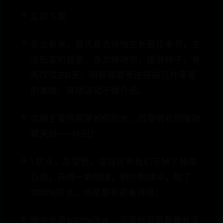
立即下载
冬去春来，春天是农作物生长最佳季节，生
活玩家的最爱，奋力锄地吧，播散种子，春
天仅仅20天，萌新需要专注完成几件重要
的事情，其他活动不做介绍。
这期主要内容是如何防水，防雷劈和觉醒隐
藏天赋——种田！
1.防水，防雷劈，这得庆幸我们干掉了独眼
巨鹿，获得一颗眼球，制作眼球伞，除了
100%防水，也是夏季避暑神器；
雨衣也是100%防水，沼泽地逛逛看看有没