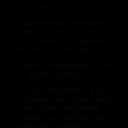
得一个火龙果种子！
火龙果前期很难种出来，萌新有新手加成，
加油种吧（50个种子出一个火龙果=欧
皇），实在是种不出来，只有番茄土豆也不
错，补充一句：火龙果，太棒了！
还有很多巨大农作物种植搭配技巧，不在赘
述，其他阿婆主有详细解说！
种田小插曲，特殊生物果蝇王，首次超过15
个农作物成熟，刷新一只果蝇王，归属敌对
生物吧，杀死果蝇王掉落友好果蝇果，召唤
友好果蝇，回san，辅助种田的小宠物，主
动照料农作物，类似格罗姆！