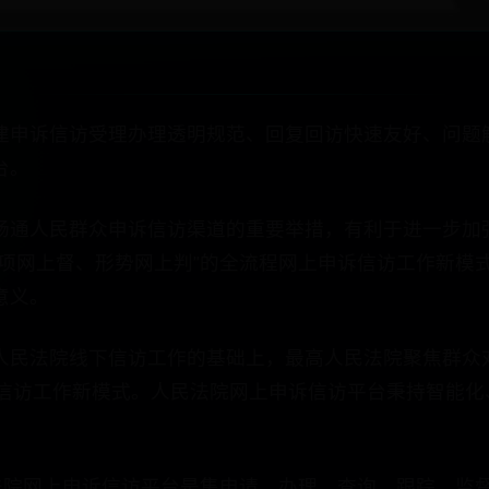
建申诉信访受理办理透明规范、回复回访快速友好、问题
台。
畅通人民群众申诉信访渠道的重要举措，有利于进一步加
事项网上督、形势网上判”的全流程网上申诉信访工作新模
意义。
人民法院线下信访工作的基础上，最高人民法院聚焦群众
诉信访工作新模式。人民法院网上申诉信访平台秉持智能
法院网上申诉信访平台是集申请、办理、查询、跟踪、监督