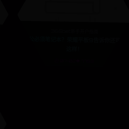
365bet新手开户指南
办公必须笔记本？荣耀平板9告诉你还可以
这样！
🕒 07-02
👁️ 7753