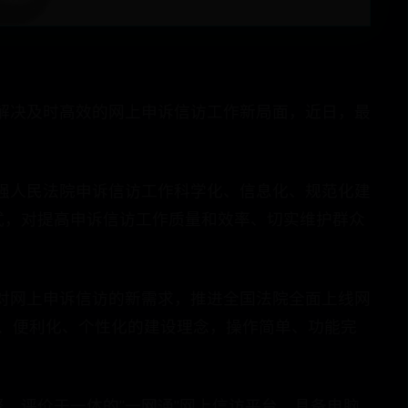
解决及时高效的网上申诉信访工作新局面，近日，最
强人民法院申诉信访工作科学化、信息化、规范化建
式，对提高申诉信访工作质量和效率、切实维护群众
对网上申诉信访的新需求，推进全国法院全面上线网
化、便利化、个性化的建设理念，操作简单、功能完
、评价于一体的“一网通”网上信访平台，具备电脑