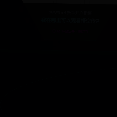
365bet新手开户指南
我在哪里可以观看悟空传?
🕒 07-05
👁️ 4527