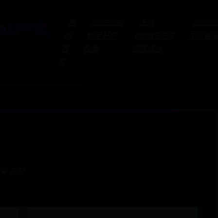
星
365bet
正规
365b
et中文
际
新手开户
beat365
中文客
首
指南
旧版绿色
页
8
💫 261