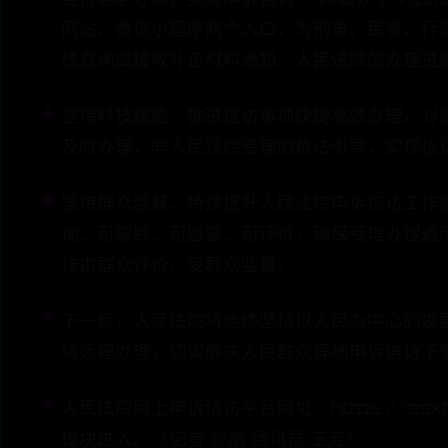
网站、微信小程序两个入口，为刑事、民事、行
线查询或接收补正材料通知、人民法院的办理进
坚持科技赋能，推进信访事项快捷高效办理。对
及时办理，非人民法院受理的依法引导，实现信
坚持群众监督，持续提升人民法院申诉信访工作
询、可跟踪、可监督、可评价，确保受理办理透
作由群众评价、受群众监督。
下一步，人民法院将始终坚持以人民为中心的发
域远程办理，切实解决人民群众异地申诉信访不
人民法院网上申诉信访平台网址：https://ssx
模块进入。（记者 孙航 通讯员 王芳）