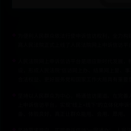
为便利人民群众依法行使申诉信访权利，全力构
高人民法院正式上线了人民法院网上申诉信访平
人民法院网上申诉信访平台是顺应新时代发展，
设，形成人民法院“信访网上办、结果网上复、
合法权益、更好服务党和国家工作大局具有重要
坚持以人民群众为中心，畅通信访渠道。在完善
上申诉信访平台，实现“线上+线下”的立体化申
备、体验良好，真正让群众能用、会用、愿用。
坚持需求导向，实现申诉信访“一网通办”。人民