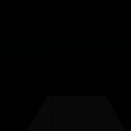
劳动法规定辞职需要提前多久
“🔒”意思: 合上的锁Emoji表情