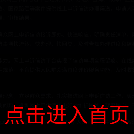
政、国家赔偿等案件提供线上申诉信访办理渠道。申请人
展、审核结果。
群众网上申诉信访接诉即办、快速响应，明确责任清单，
访事项快流转、快办理、快回复，及时告知办理进度和结
能力。网上申诉信访平台实现了信访事项全程留痕、在线
明规范。平台提供人民群众满意度评价服务功能，及时收
展理念，立足群众需求，扎实推进网上申诉信访工作，实
点击进入首页
便问题，推动网上申诉信访更好地维护民利、凝聚民心，
fpt.court.gov.cn。微信小程序入口：搜索“中国移