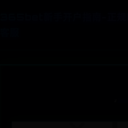
365bet新手开户指南-正规
客服
📡
36